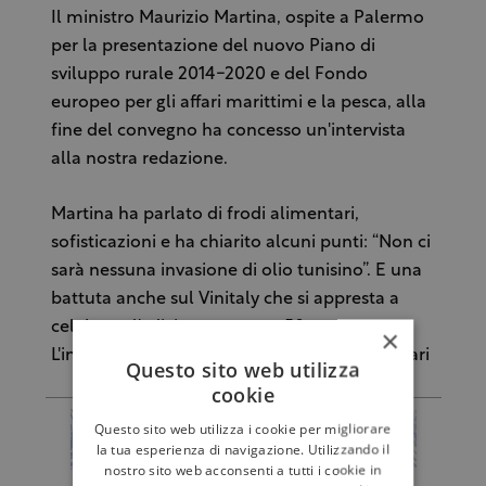
Il ministro Maurizio Martina, ospite a Palermo
per la presentazione del nuovo Piano di
sviluppo rurale 2014-2020 e del Fondo
europeo per gli affari marittimi e la pesca, alla
fine del convegno ha concesso un'intervista
alla nostra redazione.
Martina ha parlato di frodi alimentari,
sofisticazioni e ha chiarito alcuni punti: “Non ci
sarà nessuna invasione di olio tunisino”. E una
battuta anche sul Vinitaly che si appresta a
celebrare l'edizione numero 50.
×
L'intervista di Fabrizio Carrera e Roberto Chifari
Questo sito web utilizza
cookie
Questo sito web utilizza i cookie per migliorare
la tua esperienza di navigazione. Utilizzando il
nostro sito web acconsenti a tutti i cookie in