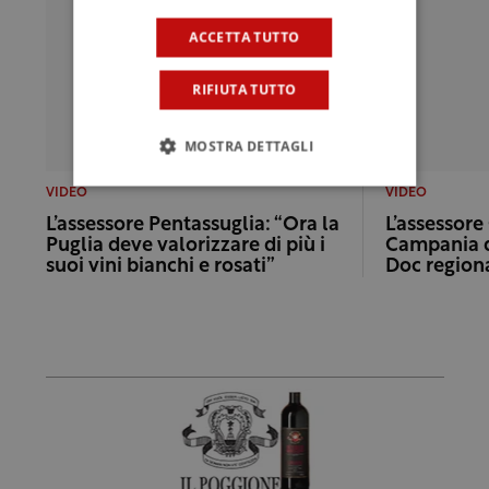
ACCETTA TUTTO
RIFIUTA TUTTO
MOSTRA DETTAGLI
VIDEO
VIDEO
L’assessore Pentassuglia: “Ora la
L’assessore
Puglia deve valorizzare di più i
Campania de
suoi vini bianchi e rosati”
Doc regiona