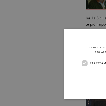
Ieri la Sic
le più imp
enogastrono
Norvegese 
ristoratori 
Questo sito 
condotta da
sito web
grande cono
seguito nel
STRETTAM