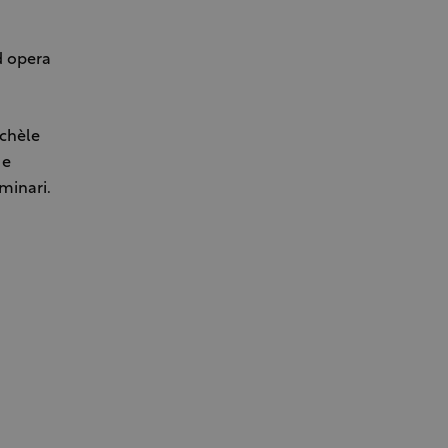
d opera
ichèle
 e
eminari.