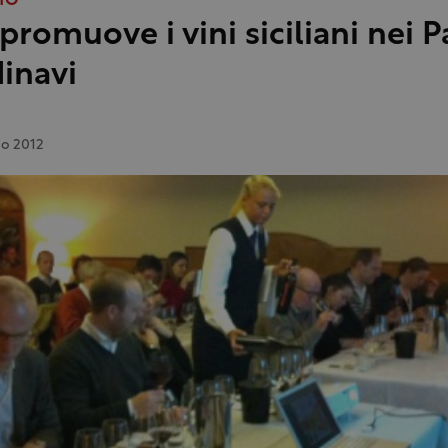
TO
 promuove i vini siciliani nei P
inavi
io 2012