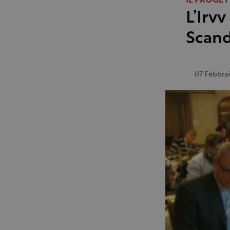
IL PROGET
L’Irvv
Scand
07 Febbra