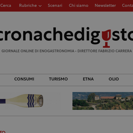
Cerca
Rubriche
Scenari
Chi siamo
Newsletter
Conta
Ricerca
per:
GIORNALE ONLINE DI ENOGASTRONOMIA • DIRETTORE FABRIZIO CARRERA
CONSUMI
TURISMO
ETNA
OLIO