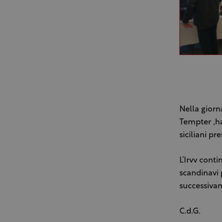
Nella giorn
Tempter ,ha
siciliani pr
L’Irvv cont
scandinavi 
successiva
C.d.G.