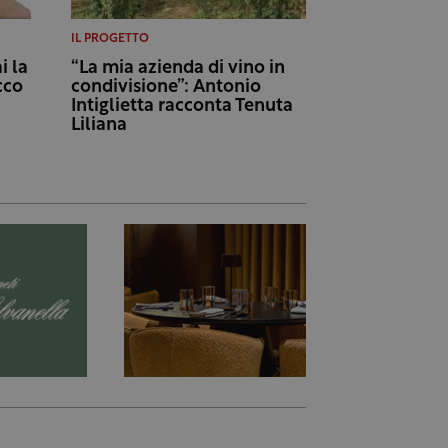
IL PROGETTO
i la
“La mia azienda di vino in
cco
condivisione”: Antonio
Intiglietta racconta Tenuta
Liliana