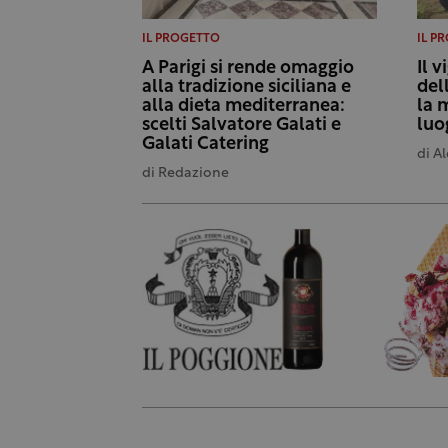
IL PROGETTO
IL P
A Parigi si rende omaggio
Il 
alla tradizione siciliana e
del
alla dieta mediterranea:
la 
scelti Salvatore Galati e
luo
Galati Catering
di
Al
di
Redazione