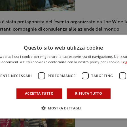
ilia è stata protagonista dell’evento organizzato da The Wine 
ortanti compagnie di consulenza alle aziende del mondo
mico, in collaborazione con la stessa Shah. Presenti il mo
Vinmonopolet e importatori come Gaia Wines , Evento Imp
Questo sito web utilizza cookie
rinomati del Paese. Si è articolato con una sessione di analisi
web utilizza i cookie per migliorare la tua esperienza di navigazione. Utilizza
l giornalista e Master of Wine Arne Ronold, l’unico MW nor
 acconsenti a tutti i cookie in conformità con la nostra policy per i cookie.
Leg
scitore del mercato italiano e siciliano. Alla sessione sui vi
 pomeriggio il walk around tasting.
ENTE NECESSARI
PERFORMANCE
TARGETING
ACCETTA TUTTO
RIFIUTA TUTTO
MOSTRA DETTAGLI