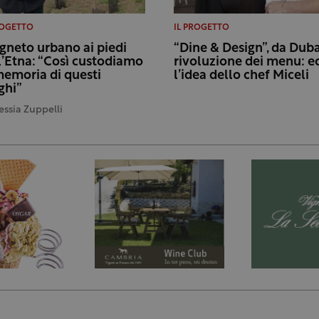
ROGETTO
IL PROGETTO
vigneto urbano ai piedi
“Dine & Design”, da Duba
l’Etna: “Così custodiamo
rivoluzione dei menu: e
memoria di questi
l’idea dello chef Miceli
ghi”
essia Zuppelli