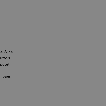
The Wine
uttori
nopolet.
i paesi