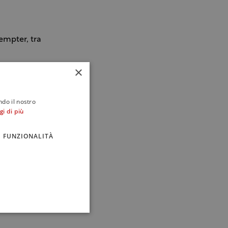
Tempter, tra
nopolio
×
ort e
 sensoriale
ndo il nostro
vegese,
gi di più
ni è poi
FUNZIONALITÀ