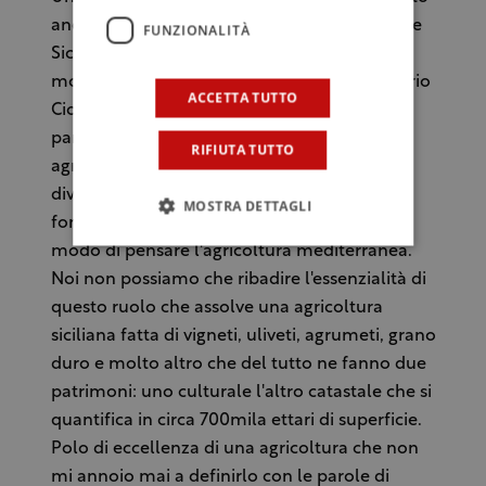
anche l'Assessore all'Agricoltura della regione
FUNZIONALITÀ
Sicilia Dario Cartabellotta: ” Mi confortano
molto le parole e la proposta del commissario
ACCETTA TUTTO
Cioloş ma anche e le sue assicurazioni sulla
particolare attenzione verso quella politica
RIFIUTA TUTTO
agricola comunitaria che vuol guardare alle
diverse agricolture, come nel trattato
MOSTRA DETTAGLI
fondamentale in cui nacque questo nuovo
modo di pensare l'agricoltura mediterranea.
Noi non possiamo che ribadire l'essenzialità di
questo ruolo che assolve una agricoltura
siciliana fatta di vigneti, uliveti, agrumeti, grano
duro e molto altro che del tutto ne fanno due
patrimoni: uno culturale l'altro catastale che si
quantifica in circa 700mila ettari di superficie.
Polo di eccellenza di una agricoltura che non
mi annoio mai a definirlo con le parole di