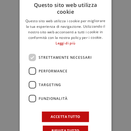
Broker In.Mi.Qu.Oil, e
Giuseppe
Questo sito web utilizza
Spina
, responsabile progetto
cookie
In.Mi.Qu.Oil
Questo sito web utilizza i cookie per migliorare
la tua esperienza di navigazione. Utilizzando il
nostro sito web acconsenti a tutti i cookie in
ore 10:00 presentazione dei risultati
conformità con la nostra policy per i cookie.
Leggi di più
del progetto:
STRETTAMENTE NECESSARI
“
Il contributo della piattaforma
PERFORMANCE
Agricolus nel progetto In.Mi.Qu.Oil
” a
cura di
Rodolfo Occhipinti
, SATA srl
TARGETING
“
Monitoraggio della mosca delle olive
FUNZIONALITÀ
per una difesa fitosanitaria
sostenibile
” a cura di
Veronica Vizzarri
,
ACCETTA TUTTO
ricercatore del CREA, Centro di Ricerca
Olivicoltura, Frutticoltura,
RIFIUTA TUTTO