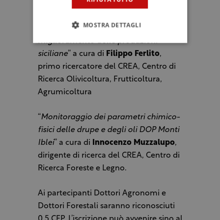
Agrumicoltura
MOSTRA DETTAGLI
“
Gestione sostenibile dell’oliveto per il
miglioramento delle produzioni
siciliane
” a cura di
Filippo Ferlito
,
primo ricercatore del CREA, Centro di
Ricerca Olivicoltura, Frutticoltura,
Agrumicoltura
“
Monitoraggio dei parametri chimico-
fisici delle drupe e degli oli DOP Monti
Iblei
” a cura di
Innocenzo Muzzalupo
,
dirigente di ricerca del CREA, Centro di
Ricerca Foreste e Legno.
Ai partecipanti Dottori Agronomi e
Dottori Forestali saranno riconosciuti
0,5 CFP. L’iscrizione può avvenire sino al