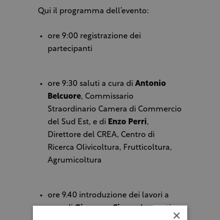
Qui il programma dell’evento:
ore 9:00 registrazione dei
partecipanti
ore 9:30 saluti a cura di
Antonio
Belcuore
, Commissario
Straordinario Camera di Commercio
del Sud Est, e di
Enzo Perri
,
Direttore del CREA, Centro di
Ricerca Olivicoltura, Frutticoltura,
Agrumicoltura
ore 9.40 introduzione dei lavori a
cura di
Giuseppe Cicero
, Innovation
×