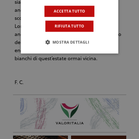
siamo convinti che tra qualche mese sarà
ancora più buono, ci sentiamo di
ACCETTA TUTTO
scommettere. L’enologo di Fondo antico è
RIFIUTA TUTTO
Lorenza Scianna, ma la cantina può vantare
anche il contributo di Vincenzo Bàmbina, uno
MOSTRA DETTAGLI
dei più noti wine maker siciliano. Costa in
enoteca circa 7 euro. Un affare. Sarà uno dei
bianchi di quest’estate ormai vicina.
F. C.