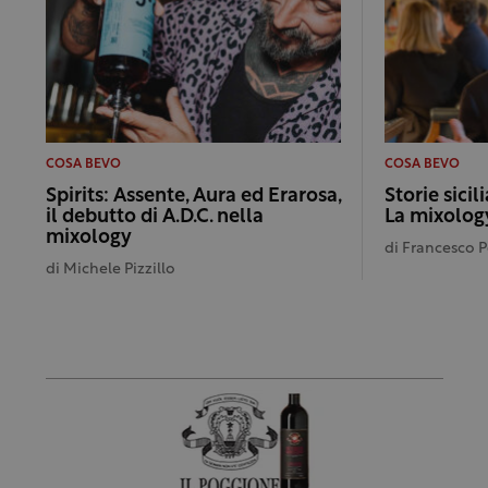
COSA BEVO
COSA BEVO
Spirits: Assente, Aura ed Erarosa,
Storie sicil
il debutto di A.D.C. nella
La mixology
mixology
di
Francesco 
di
Michele Pizzillo