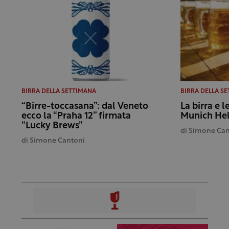
BIRRA DELLA SETTIMANA
BIRRA DELLA S
“Birre-toccasana”: dal Veneto
La birra e l
ecco la “Praha 12” firmata
Munich Hel
“Lucky Brews”
di
Simone Can
di
Simone Cantoni