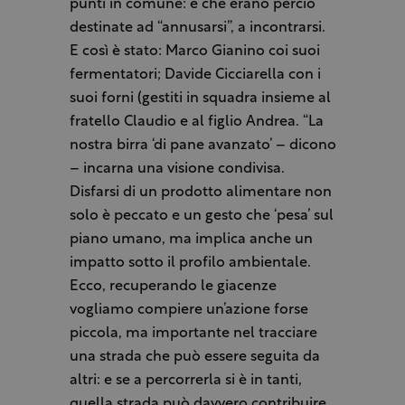
punti in comune: e che erano perciò
destinate ad “annusarsi”, a incontrarsi.
E così è stato: Marco Gianino coi suoi
fermentatori; Davide Cicciarella con i
suoi forni (gestiti in squadra insieme al
fratello Claudio e al figlio Andrea. “La
nostra birra ‘di pane avanzato’ – dicono
– incarna una visione condivisa.
Disfarsi di un prodotto alimentare non
solo è peccato e un gesto che ‘pesa’ sul
piano umano, ma implica anche un
impatto sotto il profilo ambientale.
Ecco, recuperando le giacenze
vogliamo compiere un’azione forse
piccola, ma importante nel tracciare
una strada che può essere seguita da
altri: e se a percorrerla si è in tanti,
quella strada può davvero contribuire