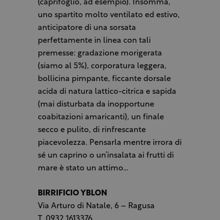
(caprifoglio, ad esempio). Insomma,
uno spartito molto ventilato ed estivo,
anticipatore di una sorsata
perfettamente in linea con tali
premesse: gradazione morigerata
(siamo al 5%), corporatura leggera,
bollicina pimpante, ficcante dorsale
acida di natura lattico-citrica e sapida
(mai disturbata da inopportune
coabitazioni amaricanti), un finale
secco e pulito, di rinfrescante
piacevolezza. Pensarla mentre irrora di
sé un caprino o un’insalata ai frutti di
mare è stato un attimo…
BIRRIFICIO YBLON
Via Arturo di Natale, 6 – Ragusa
T. 0932 1613376