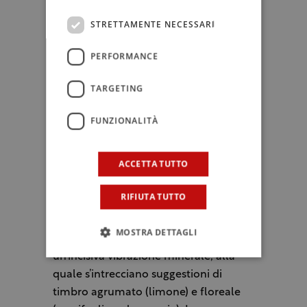
centigradi.
STRETTAMENTE NECESSARI
L’ASSAGGIO
PERFORMANCE
Ed eccoci alla prova del bancone. In
mescita il colore è un oro antico,
TARGETING
l’aspetto (prevedibilmente) velato, fin
dai primi colpi di servizio, la schiuma
FUNZIONALITÀ
(bianca e a grana media) risulta di
buona copiosità, benché di non
ACCETTA TUTTO
chilometrica persistenza. Il naso
manifesta una decisa matrice
RIFIUTA TUTTO
panificata (da pasta madre, quasi
superfluo dirlo), ma anche una fresca
MOSTRA DETTAGLI
allusione allo yogurt magro, nonché
un’incisiva vibrazione minerale, alla
quale s’intrecciano suggestioni di
timbro agrumato (limone) e floreale