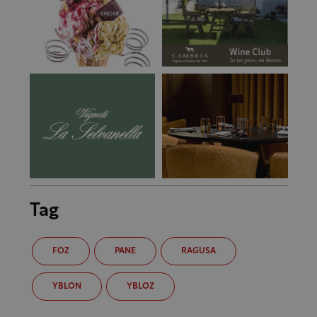
Tag
FOZ
PANE
RAGUSA
YBLON
YBLOZ