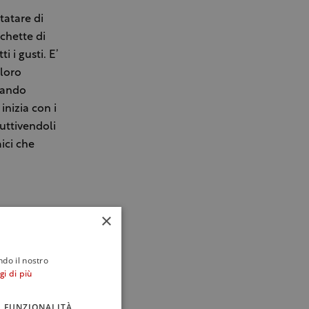
tatare di
ichette di
i i gusti. E’
 loro
quando
inizia con i
ruttivendoli
mici che
×
ndo il nostro
gi di più
FUNZIONALITÀ