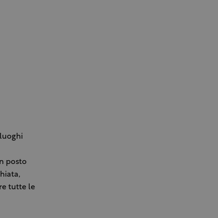
 luoghi
un posto
hiata,
e tutte le