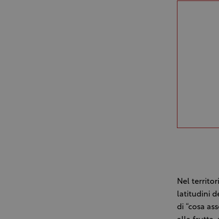
Nel territo
latitudini 
di “cosa as