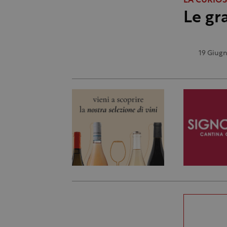
LA CURIOS
Le gr
19 Giug