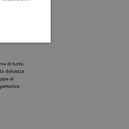
o
ma di tutto,
 la dolcezza
oppa al
pettativa.