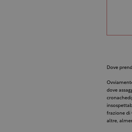
Dove prende
Ovviamente 
dove assagg
cronachedi
insospettab
frazione di
altre, alme