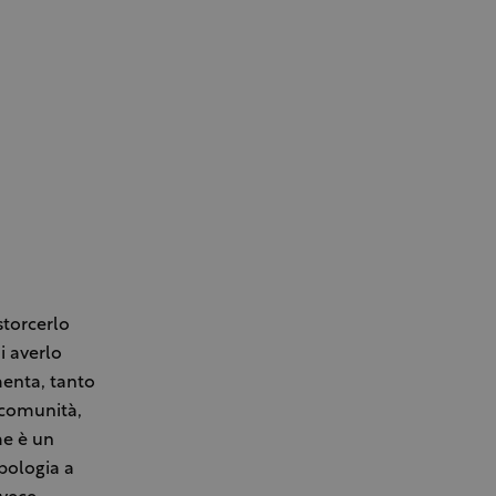
storcerlo
i averlo
menta, tanto
 comunità,
me è un
ipologia a