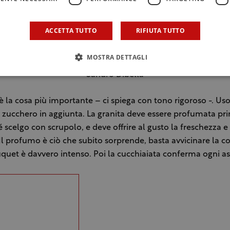
ACCETTA TUTTO
RIFIUTA TUTTO
MOSTRA DETTAGLI
Sandro Dibella
 è la cosa più importante – ci spiega con tono rigoroso -. Us
zucchero in aggiunta. La granita deve essere profumata pri
 scelgo con scrupolo, e deve offrire al gusto la freschezza e
. Il profumo è ciò che subito sorprende, basta avvicinare la c
uquet è davvero intenso. Poi la cucchiaiata conferma ogni as