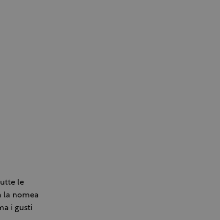
utte le
ià la nomea
ma i gusti