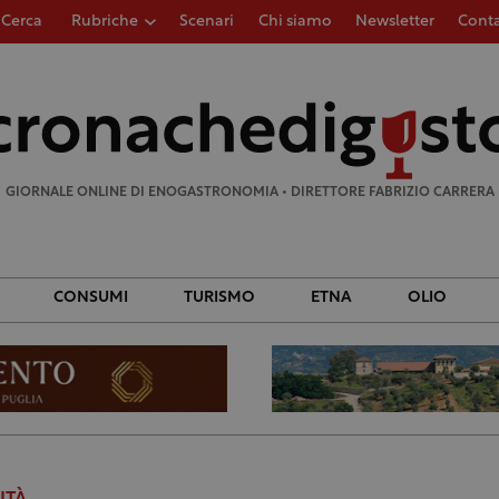
Cerca
Rubriche
Scenari
Chi siamo
Newsletter
Conta
Ricerca
per:
GIORNALE ONLINE DI ENOGASTRONOMIA • DIRETTORE FABRIZIO CARRERA
CONSUMI
TURISMO
ETNA
OLIO