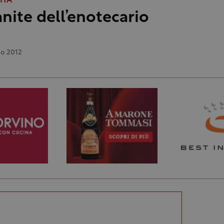
ITÀ
anite dell’enotecario
no 2012