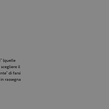
i” (quelle
scegliere il
te” di farsi
 in rassegna