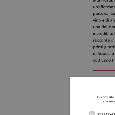
alla frutta
un’affermaz
persona. San
vino e di an
una delle su
incredibile
racconta di
primi giorni
di fiducia e
coltivano f
Questo sito 
sito web
STRETTAM