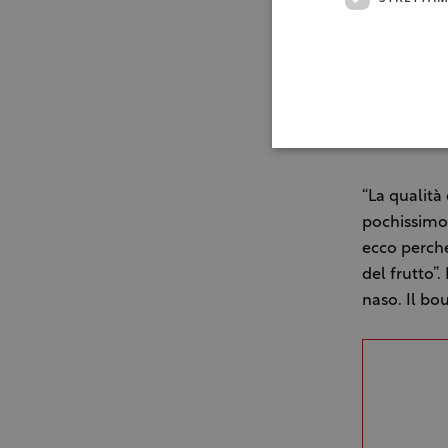
“La qualità
pochissimo 
ecco perché
del frutto”
naso. Il bo