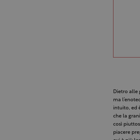
Dietro alle
ma l’enotec
intuito, ed
che la gran
così piutto
piacere prep