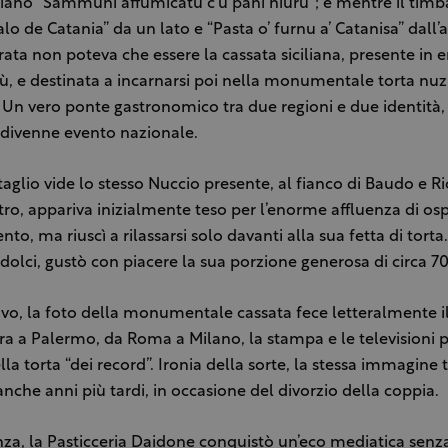
iliano
“Sammuni affumicatu c’u pani niuru”
; e mentre il timb
o de Catania” da un lato e “Pasta o’ furnu a’ Catanisa” dall’al
rata non poteva che essere la
cassata siciliana
, presente in 
ù, e destinata a incarnarsi poi nella monumentale torta nuz
Un vero ponte gastronomico tra due regioni e due identità,
divenne evento nazionale.
glio vide lo stesso Nuccio presente, al fianco di Baudo e Ric
ro, appariva inizialmente teso per l’enorme affluenza di ospi
nto, ma riuscì a rilassarsi solo davanti alla sua fetta di torta
dolci, gustò con piacere la sua porzione generosa di circa 
ivo, la foto della monumentale cassata fece letteralmente il
 a Palermo, da Roma a Milano, la stampa e le televisioni 
a torta “dei record”. Ironia della sorte, la stessa immagine t
 anche anni più tardi, in occasione del divorzio della coppia.
nza, la Pasticceria Daidone conquistò un’eco mediatica senz