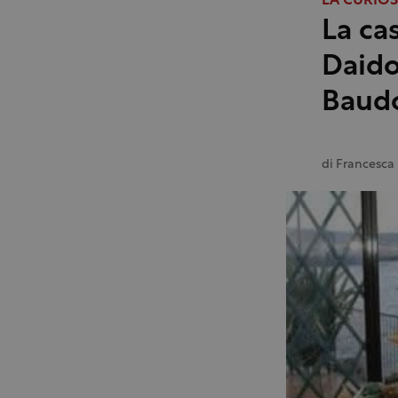
LA CURIOS
La ca
Daido
Baudo
di
Francesca