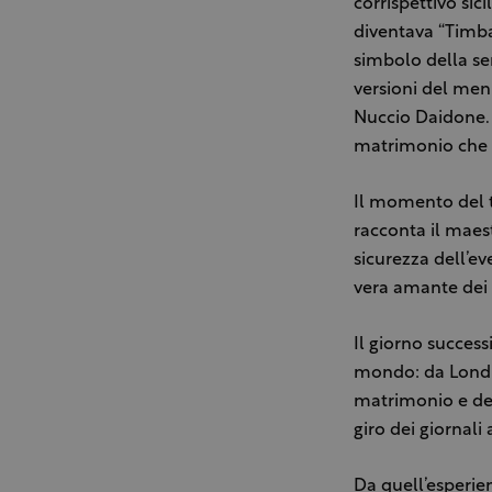
corrispettivo sic
diventava “Timbal
simbolo della se
versioni del men
Nuccio Daidone. 
matrimonio che 
Il momento del ta
racconta il maest
sicurezza dell’eve
vera amante dei 
Il giorno success
mondo: da Londra
matrimonio e dell
giro dei giornali
Da quell’esperie