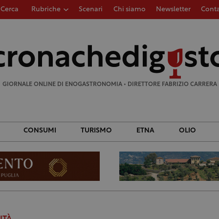
Cerca
Rubriche
Scenari
Chi siamo
Newsletter
Conta
Ricerca
per:
GIORNALE ONLINE DI ENOGASTRONOMIA • DIRETTORE FABRIZIO CARRERA
CONSUMI
TURISMO
ETNA
OLIO