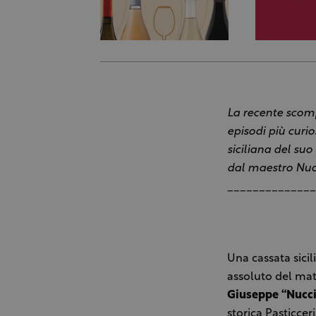
La recente scomp
episodi più curi
siciliana del su
dal maestro Nuc
______________
Una cassata sicil
assoluto del ma
Giuseppe “Nucc
storica
Pasticcer