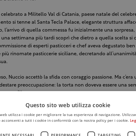
celebrato a Militello Val di Catania, paese natale del celeb
ento si tenne al Santa Tecla Palace, elegante struttura affac
o, l’arrivo di quella commessa fu inizialmente una sorpresa,
 una settimana più tardi scoprì che dietro a quella scelta si 
ommissione di esperti pasticceri e chef aveva degustato ben
 più rinomate pasticcerie siciliane, decretando all’unanimit
sua.
so, Nuccio accettò la sfida con coraggio passione. Ma c’era 
estare preoccupazione: la torta non doveva essere una sem
a per mille persone
.
Questo sito web utilizza cookie
atrimonio era stato pensato come un evento intimo per una c
web utilizza i cookie per migliorare la tua esperienza di navigazione. Utilizza
il pasticcere. Ma quando Katia Ricciarelli invitò il president
 acconsenti a tutti i cookie in conformità con la nostra policy per i cookie.
Leg
Sicilia rispose con entusiasmo, e la lista degli invitati si gon
le giornate, da 50 gli ospiti divennero circa 700. La torta, ine
ENTE NECESSARI
PERFORMANCE
TARGETING