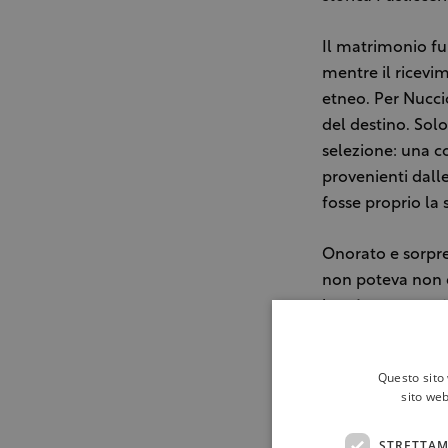
Il matrimonio fu 
mentre il ricevim
etneo. Per Nucci
del destino. Solo
selezione: una c
provenienti dalle
fosse proprio la 
Onorato e sorpre
non poteva non d
bensì una
cassat
All’inizio, il m
Questo sito 
ospiti, racconta 
sito web
suo testimone, la 
giorno. In tre so
STRETTAM