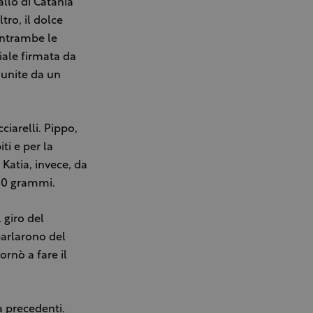
allo di Catania
tro, il dolce
entrambe le
iale firmata da
 unite da un
ciarelli. Pippo,
ti e per la
. Katia, invece, da
700 grammi.
 giro del
parlarono del
ornò a fare il
a precedenti.