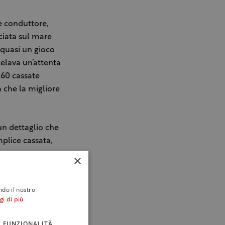
re conduttore,
ciata sul mare
 quasi un gioco
celava un’attenta
 60 cassate
à che la migliore
un dettaglio che
plice cassata,
×
inquantina di
ndo il nostro
e del Veneto come
gi di più
fiò di giorno in
vitabilmente,
FUNZIONALITÀ