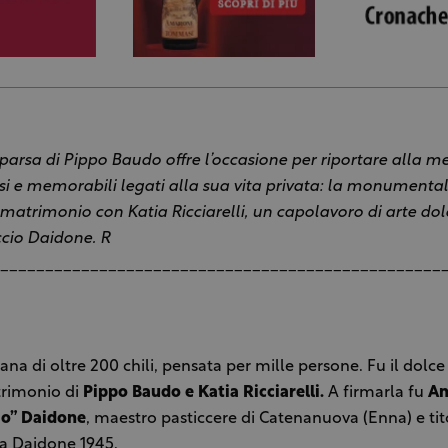
arsa di Pippo Baudo offre l’occasione per riportare alla m
osi e memorabili legati alla sua vita privata: la monumenta
o matrimonio con Katia Ricciarelli, un capolavoro di arte dol
cio Daidone. R
_________________________________________________
iana di oltre 200 chili, pensata per mille persone. Fu il dolc
trimonio di
Pippo Baudo e Katia Ricciarelli.
A firmarla fu
An
io” Daidone
, maestro pasticcere di Catenanuova (Enna) e tit
ia Daidone 1945
.