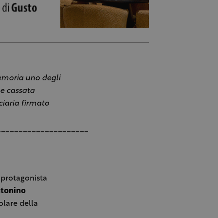
emoria uno degli
le cassata
ciaria firmato
_____________________
e protagonista
tonino
olare della