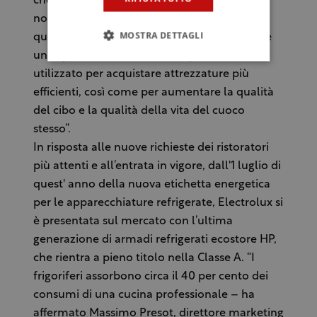
che usare la tecnologia non può che aiutarli,
non solo nell’organizzazione del lavoro
MOSTRA DETTAGLI
quotidiano, ma soprattutto perché permette
un risparmio economico che può essere
utilizzato per acquistare attrezzature più
efficienti, così come per aumentare la qualità
del cibo e la qualità della vita del cuoco
stesso”.
In risposta alle nuove richieste dei ristoratori
più attenti e all’entrata in vigore, dall'1 luglio di
quest' anno della nuova etichetta energetica
per le apparecchiature refrigerate, Electrolux si
è presentata sul mercato con l’ultima
generazione di armadi refrigerati ecostore HP,
che rientra a pieno titolo nella Classe A. “I
frigoriferi assorbono circa il 40 per cento dei
consumi di una cucina professionale – ha
affermato Massimo Presot, direttore marketing