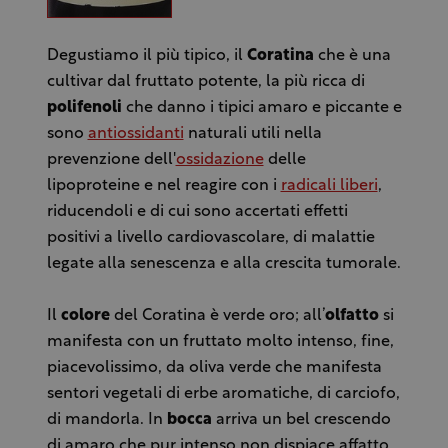
Degustiamo il più tipico, il
Coratina
che è una
cultivar dal fruttato potente, la più ricca di
polifenoli
che danno i tipici amaro e piccante e
sono
antiossidanti
naturali utili nella
prevenzione dell'
ossidazione
delle
lipoproteine e nel reagire con i
radicali liberi
,
riducendoli e di cui sono accertati effetti
positivi a livello cardiovascolare, di malattie
legate alla senescenza e alla crescita tumorale.
Il
colore
del Coratina è verde oro; all’
olfatto
si
manifesta con un fruttato molto intenso, fine,
piacevolissimo, da oliva verde che manifesta
sentori vegetali di erbe aromatiche, di carciofo,
di mandorla. In
bocca
arriva un bel crescendo
di amaro che pur intenso non dispiace affatto,