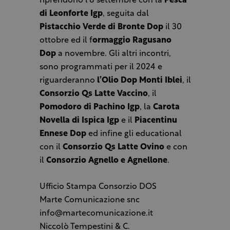
riprendono l’8 settembre con la
Pesca
di Leonforte Igp
, seguita dal
Pistacchio Verde di Bronte Dop
il 30
ottobre ed il f
ormaggio Ragusano
Dop
a novembre. Gli altri incontri,
sono programmati per il 2024 e
riguarderanno
l’Olio Dop Monti Iblei
, il
Consorzio Qs Latte Vaccino
, il
Pomodoro di Pachino Igp
, la
Carota
Novella di Ispica Igp
e il
Piacentinu
Ennese Dop
ed infine gli educational
con il
Consorzio Qs Latte Ovino
e con
il
Consorzio Agnello e Agnellone
.
Ufficio Stampa Consorzio DOS
Marte Comunicazione snc
info@martecomunicazione.it
Niccolò Tempestini & C.