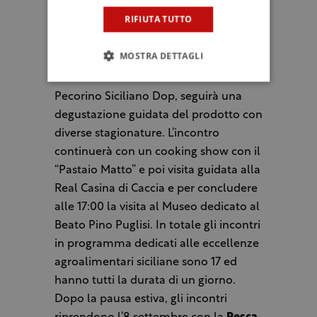
di Palermo. Il programma
RIFIUTA TUTTO
dell’incontro prevede una
presentazione iniziale seguita da una
MOSTRA DETTAGLI
dimostrazione di apposizione del
marchio a fuoco sulle forme di
Pecorino Siciliano Dop, seguirà una
degustazione guidata del prodotto con
diverse stagionature. L’incontro
continuerà con un cooking show con il
“Pastaio Matto” e poi visita guidata alla
Real Casina di Caccia e per concludere
alle 17:00 la visita al Museo dedicato al
Beato Pino Puglisi. In totale gli incontri
in programma dedicati alle eccellenze
agroalimentari siciliane sono 17 ed
hanno tutti la durata di un giorno.
Dopo la pausa estiva, gli incontri