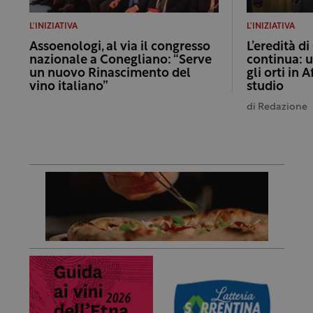
L'INIZIATIVA
L'INIZIATIVA
Assoenologi, al via il congresso
L’eredità di
nazionale a Conegliano: “Serve
continua: u
un nuovo Rinascimento del
gli orti in 
vino italiano”
studio
di
Redazione