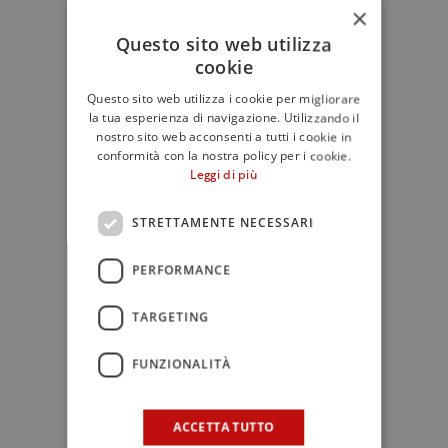
×
dopodiché si avvia la fase della
Questo sito web utilizza
stagionatura su assi di legno. Il
cookie
Consorzio che rappresento, ha la
responsabilità di vigilare che tutti i
Questo sito web utilizza i cookie per migliorare
la tua esperienza di navigazione. Utilizzando il
componenti della filiera produttiva
nostro sito web acconsenti a tutti i cookie in
rispettino le disposizioni contenute nel
conformità con la nostra policy per i cookie.
disciplinare, affinché possano
Leggi di più
preservarsi quelle caratteristiche
storiche, culturali ed organolettiche
STRETTAMENTE NECESSARI
che lo rendono straordinario”.
PERFORMANCE
L’appuntamento, che si rivolge in
TARGETING
generale ai consumatori e a chiunque
abbia interesse a conoscere questa
FUNZIONALITÀ
eccellenza siciliana
, è programmato
per le ore 10,30 del 23 luglio alla Real
ACCETTA TUTTO
Casina di Caccia di Ficuzza in provincia