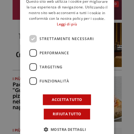
Questo sito web utilizza i cookie per migliorare
la tua esperienza di navigazione. Utilizzando il
nostro sito web acconsenti a tutti i cookie in
conformità con la nostra policy per i cookie.
Leggi di più
STRETTAMENTE NECESSARI
PERFORMANCE
TARGETING
I PIÙ LETTI DEL 2021
FUNZIONALITÀ
Paolo Costa e i suoi
“Gusti Unici”: “Il mio
pizzico di sicilianità
ACCETTA TUTTO
nella pizza
napoletana”
RIFIUTA TUTTO
MOSTRA DETTAGLI
I PIÙ LETTI DEL 2021