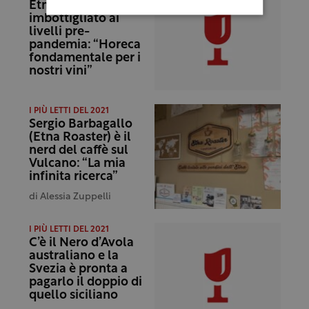
Etna Doc,
imbottigliato ai
livelli pre-
pandemia: “Horeca
fondamentale per i
nostri vini”
I PIÙ LETTI DEL 2021
Sergio Barbagallo
(Etna Roaster) è il
nerd del caffè sul
Vulcano: “La mia
infinita ricerca”
di
Alessia Zuppelli
I PIÙ LETTI DEL 2021
C’è il Nero d’Avola
australiano e la
Svezia è pronta a
pagarlo il doppio di
quello siciliano