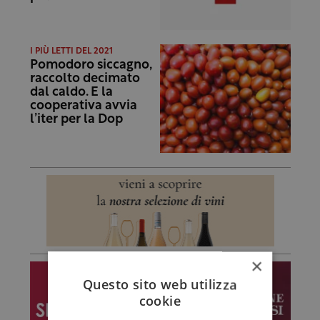
I PIÙ LETTI DEL 2021
Pomodoro siccagno,
raccolto decimato
dal caldo. E la
cooperativa avvia
l’iter per la Dop
×
Questo sito web utilizza
cookie