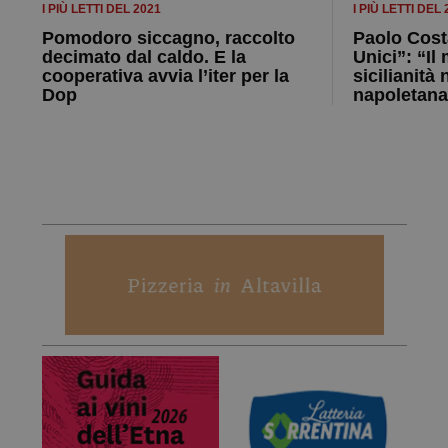
I PIÙ LETTI DEL 2021
I PIÙ LETTI DEL
Pomodoro siccagno, raccolto
Paolo Costa
decimato dal caldo. E la
Unici”: “Il
cooperativa avvia l’iter per la
sicilianità 
Dop
napoletana