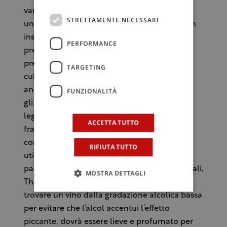
varietale, è la scelta migliore: un grecanico o
STRETTAMENTE NECESSARI
un catarratto giovane sarebbero perfetti. Con
insalate di riso a base di pesce sono da
PERFORMANCE
preferire i bianchi secchi e sapidi. Con le
preparazioni più corpose, ad esempio con
TARGETING
cubetti di formaggio e mortadella, possono
andare bene vini bianchi intensi, ad esempio
FUNZIONALITÀ
gli chardonnay, ma anche vini rosati o rossi
leggeri e morbidi, un rosato da syrah o un
ACCETTA TUTTO
frappato. L’abbinamento del riso è quindi
condizionato totalmente dagli ingredienti
RIFIUTA TUTTO
utilizzati per la preparazione. Una nota
particolare va fatta per insalate di riso orientali,
MOSTRA DETTAGLI
Thai-style, speziate e piccanti. Qui occorre
trovare un vino dalla gradazione alcolica bassa
per evitare che l’alcol accentui l’effetto
piccante, dovrà essere lieve e profumato per