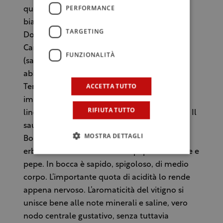
PERFORMANCE
quota 50% ciascuno. Ma ci sono anche il
bianco Cuccavaia (sauvignon e trebbiano), il
TARGETING
Don Gioacchino (nero d’avola e merlot), il
Camarda (merlot) ed il Tenuta Corta
FUNZIONALITÀ
(sauvignon blanc). Tra tutti i vini della linea
abbiamo scelto proprio il Sauvignon Blanc
ACCETTA TUTTO
Tenuta Corta 2008, un vino semplice,
immediato e vinificato in purezza. Chiaro e
RIFIUTA TUTTO
lineare è di colore è giallo paglierino scarico. Il
sauvignon blanc, il vitigno è originario di
MOSTRA DETTAGLI
Bordeaux, si esprime al naso con esili note
erbacee e floreali. Accenni di peperone verde e
pepe. In bocca è sapido, spigoloso, di medio
corpo. L’importante quota di acidità lo rende
appena nervoso. L’aromaticità del vitigno si
unisce bene alle note minerali e saline, vero
nodo centrale gustativo, senza tuttavia