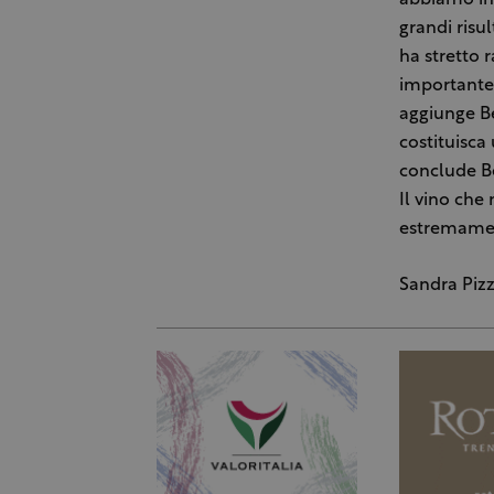
abbiamo ini
grandi risul
ha stretto 
importante 
aggiunge Be
costituisca
conclude Be
Il vino che
estremamen
Sandra Piz