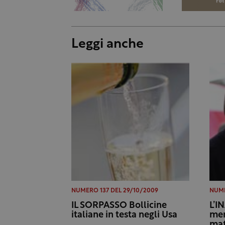
Leggi anche
NUMERO 137 DEL 29/10/2009
NUME
IL SORPASSO Bollicine
L’I
italiane in testa negli Usa
mem
maf