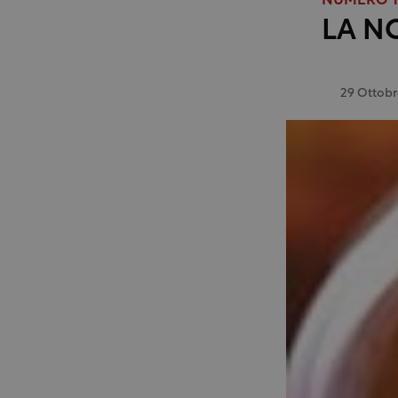
NUMERO 13
LA NO
29 Ottob