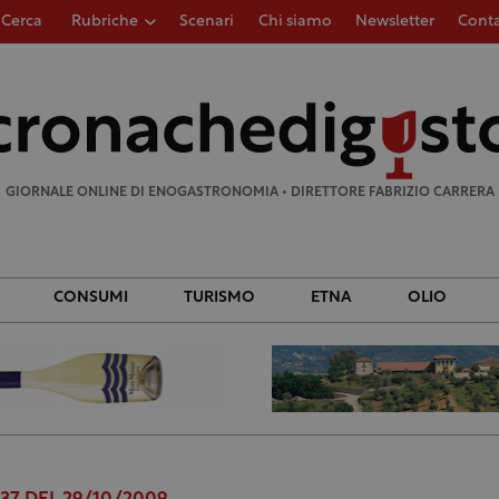
Cerca
Rubriche
Scenari
Chi siamo
Newsletter
Conta
Ricerca
per:
GIORNALE ONLINE DI ENOGASTRONOMIA • DIRETTORE FABRIZIO CARRERA
CONSUMI
TURISMO
ETNA
OLIO