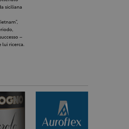
 ottenuto
da siciliana
Vietnam”,
eriodo,
 successo –
lui ricerca.