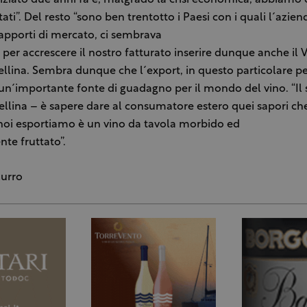
ziato due anni fa e, malgrado la crisi economica, abbiamo
tati”. Del resto “sono ben trentotto i Paesi con i quali l´azien
rapporti di mercato, ci sembrava
per accrescere il nostro fatturato inserire dunque anche il 
llina. Sembra dunque che l´export, in questo particolare p
 un´importante fonte di guadagno per il mondo del vino. “Il
llina – è sapere dare al consumatore estero quei sapori che 
 noi esportiamo è un vino da tavola morbido ed
te fruttato”.
zurro