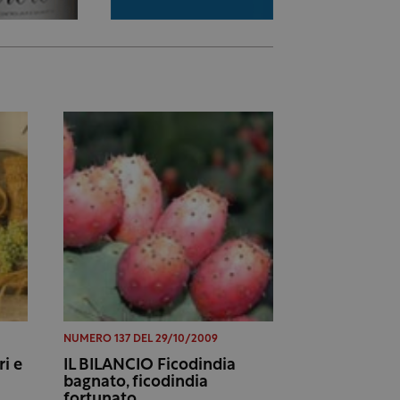
NUMERO 137 DEL 29/10/2009
i e
IL BILANCIO Ficodindia
bagnato, ficodindia
fortunato