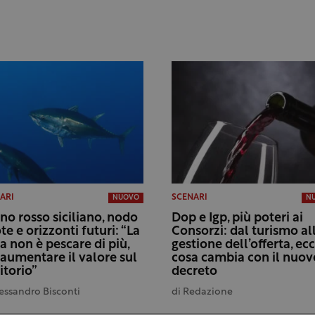
ARI
SCENARI
NUOVO
N
no rosso siciliano, nodo
Dop e Igp, più poteri ai
te e orizzonti futuri: “La
Consorzi: dal turismo al
da non è pescare di più,
gestione dell’offerta, ec
aumentare il valore sul
cosa cambia con il nuov
itorio”
decreto
essandro Bisconti
di
Redazione