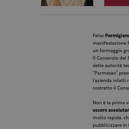
Falso
Parmigian
manifestazione f
un formaggio gra
Il Consorzio del
delle autorità te
“Parmesan” prese
l’azienda infatt
costretto il Cons
Non è la prima v
essere assoluta
molto rapida, che
pubblicizzare i