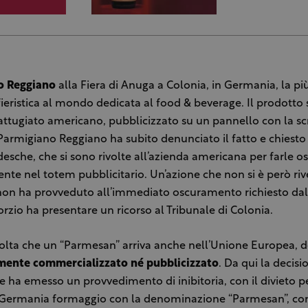
o Reggiano
alla Fiera di Anuga a Colonia, in Germania, la p
ieristica al mondo dedicata al food & beverage. Il prodotto 
ttugiato americano, pubblicizzato su un pannello con la scr
 Parmigiano Reggiano ha subito denunciato il fatto e chiesto 
desche, che si sono rivolte all’azienda americana per farle o
nte nel totem pubblicitario. Un’azione che non si è però riv
i non ha provveduto all’immediato oscuramento richiesto dal
orzio ha presentare un ricorso al Tribunale di Colonia.
olta che un “Parmesan” arriva anche nell’Unione Europea, 
mente commercializzato né pubblicizzato
. Da qui la decisi
 ha emesso un provvedimento di inibitoria, con il divieto pe
n Germania formaggio con la denominazione “Parmesan”, c