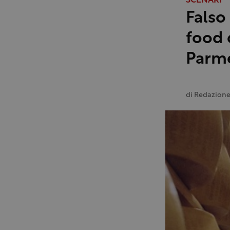
SCENARI
Falso
food 
Parm
di
Redazion