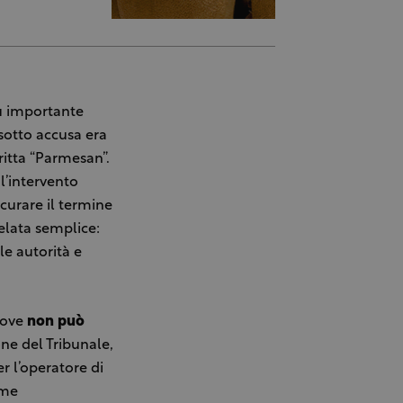
iù importante
sotto accusa era
itta “Parmesan”.
l’intervento
scurare il termine
elata semplice:
le autorità e
dove
non può
one del Tribunale,
r l’operatore di
ome