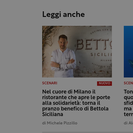
Leggi anche
SCENARI
SCEN
NUOVO
Nel cuore di Milano il
Ton
ristorante che apre le porte
quo
alla solidarietà: torna il
sfi
pranzo benefico di Bettola
ma 
Siciliana
terr
di
Michele Pizzillo
di
Al