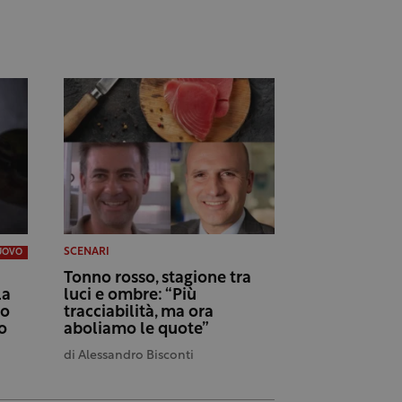
SCENARI
UOVO
Tonno rosso, stagione tra
la
luci e ombre: “Più
co
tracciabilità, ma ora
o
aboliamo le quote”
di
Alessandro Bisconti