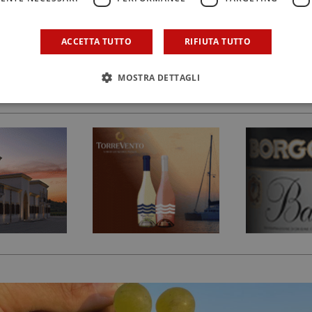
stare il cambiamento climatico. “La volontà commerciale d
ia budget per riqualificare lo Stagnone in associazioni in es
ACCETTA TUTTO
RIFIUTA TUTTO
e questo vino lo vendano solo persone che noi conosciam
o bene la genesi del progetto”.
MOSTRA DETTAGLI