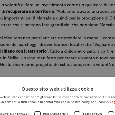
à o volontà di fare un investimento come un qualcosa di im
a di
recuperare un territorio
: “Abbiamo trovato una zona che
più importanti per il Marsala e quindi per la produzione di Gril
trare che si possono fare grandi vini che non siano Marsala”
el Mediterraneo per rilanciare e riprendere in mano il contr
ssione dei parcheggi, di over tourism localizzato. “Vogliamo
ciliano con il territorio
”. Tutto a chilometro zero, a partire 
 in Sicilia. Un vino manifesto per creare un vento nuovo per i
 “Noi lo chiamiamo progetto di restituzione, con la volontà 
in acciaio e solo in minima parte in barrique nuove di Borg
Questo sito web utilizza cookie
 e il mare, a pochi centimetri dalla zona di produzione.
web utilizza i cookie per migliorare la tua esperienza di navigazione. Utilizza
 acconsenti a tutti i cookie in conformità con la nostra policy per i cookie.
Leg
e soffre per la
siccità
, quella dello Stagnone è una zona in
acqua utile per non mandare mai in stress le viti. Un’idea nat
ENTE NECESSARI
PERFORMANCE
TARGETING