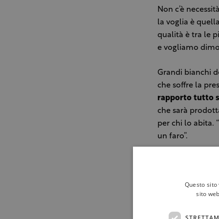
Non c’è necessit
la voglia è quell
qualità è tra le 
e vogliamo dimos
Grandi bianchi d
che soffre la pre
rapporto tutto si
che sarà prodotta
per chi lo abita.
un faro”.
Le uve affinano 
sentire il frutto
Questo sito 
sito web
In una regione ch
disponibilità di 
STRETTAM