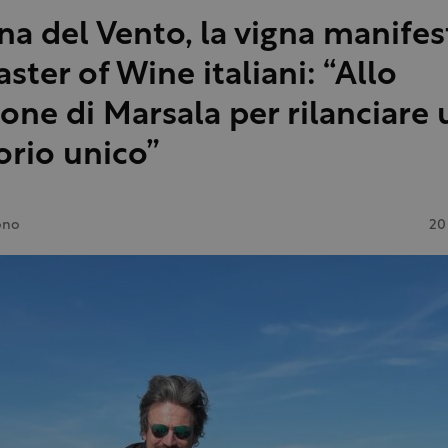
ina del Vento, la vigna manifes
ster of Wine italiani: “Allo
one di Marsala per rilanciare 
torio unico”
ono
20