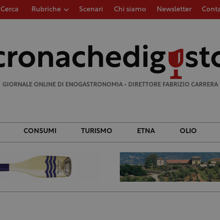
Cerca
Rubriche
Scenari
Chi siamo
Newsletter
Conta
Ricerca
per:
GIORNALE ONLINE DI ENOGASTRONOMIA • DIRETTORE FABRIZIO CARRERA
CONSUMI
TURISMO
ETNA
OLIO