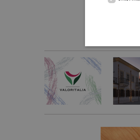
anche per contra
qualcosa che ci d
Noi vogliamo ch
perché raccontin