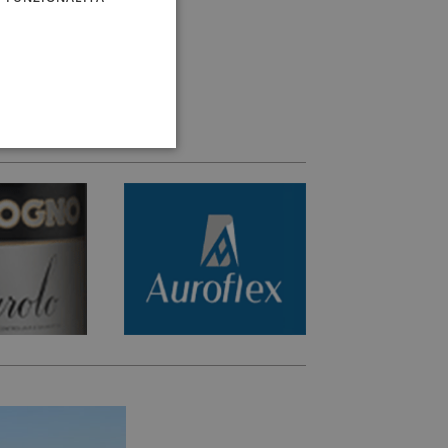
eve essere un
sere o da creare.
o personalmente