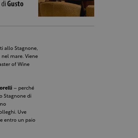
eti allo Stagnone,
o nel mare. Viene
aster of Wine
orelli
– perché
lo Stagnone di
imo
olleghi. Uve
e entro un paio