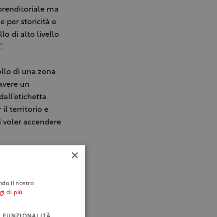
prenditoriale ma
 per storicità e
lo di alto livello
.
ollo di una zona
 avere un
dall’etichetta
l territorio e
di voler accendere
×
ogna, in modo da
ndo il nostro
gi di più
edita, con grande
a in prospettiva
FUNZIONALITÀ