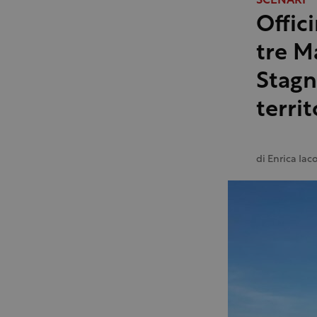
SCENARI
Offic
tre Ma
Stagn
terri
di
Enrica Iac