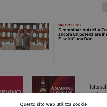
VINI E TERRITORI
Denominazioni della Co
ancora un potenziale in
E “salta” una Doc
Questo sito web utilizza cookie