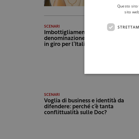
Questo sito 
sito web
STRETTAM
SCENARI
Imbottigliamenti fuori
denominazione, quanto vino Do
in giro per l’Italia
SCENARI
Voglia di business e identità da
difendere: perché c’è tanta
conflittualità sulle Doc?