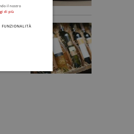
ndo il nostro
gi di più
FUNZIONALITÀ
tità da
nta