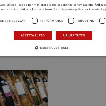
web utilizza i cookie per migliorare la tua esperienza di navigazione. Utilizza
 acconsenti a tutti i cookie in conformità con la nostra policy per i cookie.
Leg
ENTE NECESSARI
PERFORMANCE
TARGETING
SCENARI
Voglia di business e iden
difendere: perché c’è ta
conflittualità sulle Doc?
ACCETTA TUTTO
RIFIUTA TUTTO
MOSTRA DETTAGLI