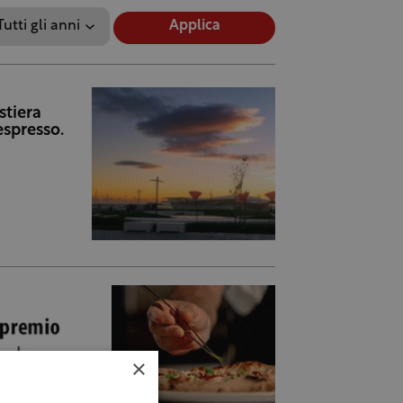
Applica
stiera
espresso.
×