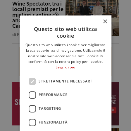
Wine Spectator, tra i
locali premiati per le
migliori cantine c’è
×
anche il “Don
Camillo” di Siracusa
Questo sito web utilizza
cookie
di
Redazione
Questo sito web utilizza i cookie per migliorare
la tua esperienza di navigazione. Utilizzando il
nostro sito web acconsenti a tutti i cookie in
conformità con la nostra policy per i cookie.
Leggi di più
STRETTAMENTE NECESSARI
PERFORMANCE
TARGETING
FUNZIONALITÀ