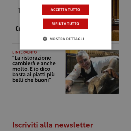
ACCETTA TUTTO
RIFIUTA TUTTO
MOSTRA DETTAGLI
L'INTERVENTO
“La ristorazione
cambierà e anche
molto. E io dico
basta ai piatti più
belli che buoni”
Iscriviti alla newsletter