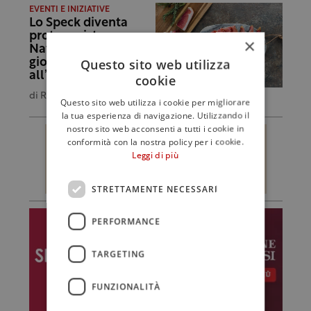
EVENTI E INIZIATIVE
Lo Speck diventa
protagonista: a
×
Naturno un’intera
Questo sito web utilizza
giornata dedicata
all’eccellenza Igp
cookie
di
Redazione
Questo sito web utilizza i cookie per migliorare
la tua esperienza di navigazione. Utilizzando il
nostro sito web acconsenti a tutti i cookie in
conformità con la nostra policy per i cookie.
Leggi di più
STRETTAMENTE NECESSARI
PERFORMANCE
TARGETING
FUNZIONALITÀ