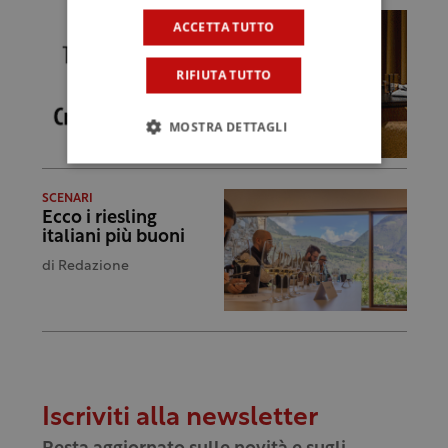
ACCETTA TUTTO
RIFIUTA TUTTO
MOSTRA DETTAGLI
SCENARI
Ecco i riesling
italiani più buoni
di
Redazione
Iscriviti alla newsletter