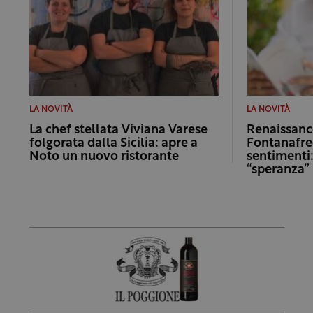
LA NOVITÀ
LA NOVITÀ
La chef stellata Viviana Varese
Renaissance
folgorata dalla Sicilia: apre a
Fontanafre
Noto un nuovo ristorante
sentimenti:
“speranza”