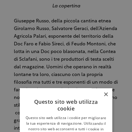
La copertina
Giuseppe Russo, della piccola cantina etnea
Girolamo Russo, Salvatore Geraci, dell’Azienda
Agricola Palari, esponente del territorio della
Doc Faro e Fabio Sireci, di Feudo Montoni, che
lotta in una Doc poco blasonata, nella Contea
di Sclafani, sono i tre produttori di testa scelti
dal magazine. Uomini che operano in realtà
lontane tra loro, ciascuno con la propria
filosofia ma tutti e tre esponenti di un modo di
fare vino che sta cominciando a convincere, e
×
non solo la stampa estera, dando prova di uno
Questo sito web utilizza
stile siciliano riconoscibile, forte, in grado di
cookie
competere, grazie alla sua unicità, con le
Questo sito web utilizza i cookie per migliorare
grandi regioni del vino nazionale e
la tua esperienza di navigazione. Utilizzando il
internazionale.
nostro sito web acconsenti a tutti i cookie in