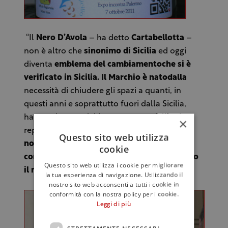
“Il
Nero D’Avola
– ha detto
Cartabellotta
–
non è altro che
sinonimo di Sicilia
ed oggi
diventa
emblema del cambiamento
che si è
verificato in Sicilia.
Il
Marchio
è nato
dalla
necessità di chiudere gli spazi a quanti, in
questi anni e soprattutto fuori dalla Sicilia,
hanno abusato del buon nome e dell’ottima
×
reputazione del nostro
storico vitigno
.
Il
Questo sito web utilizza
nostro obiettivo è fornire dunque una
cookie
conoscenza della Sicilia che passi attraverso
Questo sito web utilizza i cookie per migliorare
il meglio che essa può dare
”.
la tua esperienza di navigazione. Utilizzando il
nostro sito web acconsenti a tutti i cookie in
conformità con la nostra policy per i cookie.
Leggi di più