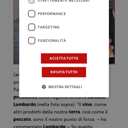
STRETTAMENTE NECESSARI
PERFORMANCE
TARGETING
FUNZIONALITÀ
ACCETTA TUTTO
RIFIUTA TUTTO
L’etichetta (ultima tappa che concretizza un
progetto) ‘selezione speciale Expo incontra
MOSTRA DETTAGLI
Palermo’, è stata molto apprezzata dal
presidente
della Regione siciliana
Raffaele
Lombardo
(nella foto sopra): “Il
vino
, come
altri prodotti della nostra
terra
, così come il
pescato
, sono il nostro punto di forza. – ha
commentato
Lombardo
– Su questo