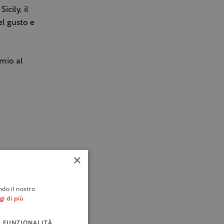
cily, il
el gusto e
emio al
×
ndo il nostro
gi di più
FUNZIONALITÀ