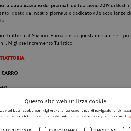
 la pubblicazione dei premiati dell’edizione 2019 di Best in Si
nto ideato dal nostro giornale e dedicato alle eccellenze d
ità.
ore Trattoria al Migliore Fornaio e da quest’anno anche il pr
il Migliore Incremento Turistico
TRATTORIA
O CARRO
ME)
Questo sito web utilizza cookie
web utilizza i cookie per migliorare la tua esperienza di navigazione. Utilizza
 acconsenti a tutti i cookie in conformità con la nostra policy per i cookie.
Leg
ENTE NECESSARI
PERFORMANCE
TARGETING