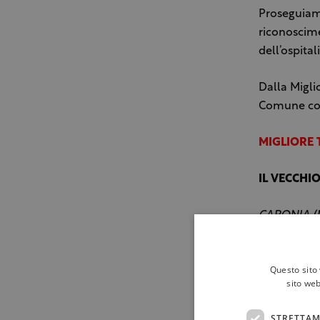
Proseguiamo
riconoscime
dell’ospital
Dalla Migli
Comune con 
MIGLIORE 
IL VECCHI
CARONIA (
Questo sito 
sito web
STRETTAM