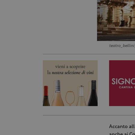
teatro_bellin
Accanto all
anche ai Co