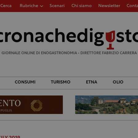
Cerca
Rubriche
Scenari
Chi siamo
Newsletter
Conta
Ricerca
per:
GIORNALE ONLINE DI ENOGASTRONOMIA • DIRETTORE FABRIZIO CARRERA
CONSUMI
TURISMO
ETNA
OLIO