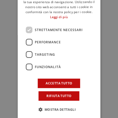
la tua esperienza di navigazione. Utilizzando il
Guru Milano, premiato da Lorenzo
nostro sito web acconsenti a tutti i cookie in
Di Cola.
conformità con la nostra policy per i cookie.
Leggi di più
Best Italian Bartender 2025, by
Amaro Montenegro: Luca Bruni
STRETTAMENTE NECESSARI
(Depero Club), premiato da
Alessandro Soleschi.
PERFORMANCE
Best Italian Cocktail Bar 2025, by
TARGETING
Perrier: Aguardiente (Marina di
Ravenna), premiato da Chiara Della
FUNZIONALITÀ
Maggiora.
ACCETTA TUTTO
Durante l’evento si sono distinti anche
RIFIUTA TUTTO
alcuni assaggi tra i più apprezzati del
panorama internazionale:
MOSTRA DETTAGLI
Sagrestan Vermouth (Opificio Fred)