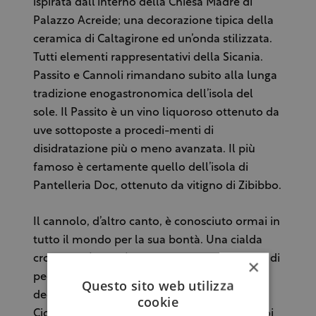
ispirata dall’interno della Chiesa Madre di
Palazzo Acreide; una decorazione tipica della
ceramica di Caltagirone ed un’onda stilizzata.
Tutti elementi rappresentativi della Sicania.
Passito e Cannoli rimandano subito alla lunga
tradizione enogastronomica dell’isola del
sole. Il Passito è un vino liquoroso ottenuto da
uve sottoposte a procedi-menti di
disidratazione più o meno avanzata. Il più
famoso è certamente quello dell’isola di
Pantelleria Doc, ottenuto da vitigno di Zibibbo.
Il cannolo, d’altro canto, è conosciuto ormai in
tutto il mondo per la sua bontà. Una cialda
croccante (scorza) ripiena di morbida ricotta di
×
pecora e gocce di cioccolato. Il primo a
Questo sito web utilizza
decantarlo sembra sia stato Marco Tullio
cookie
Cicerone che nel 70 a.C., durante uno dei suoi