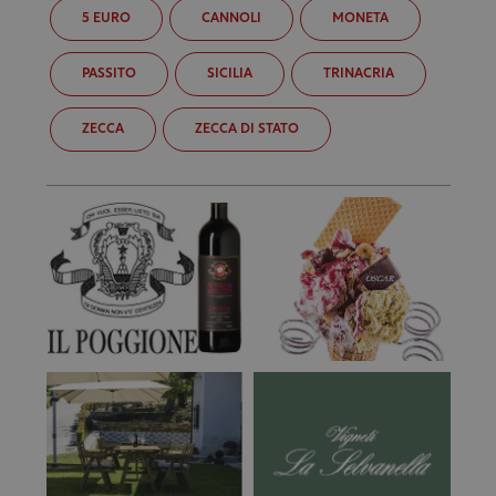
5 EURO
CANNOLI
MONETA
PASSITO
SICILIA
TRINACRIA
ZECCA
ZECCA DI STATO