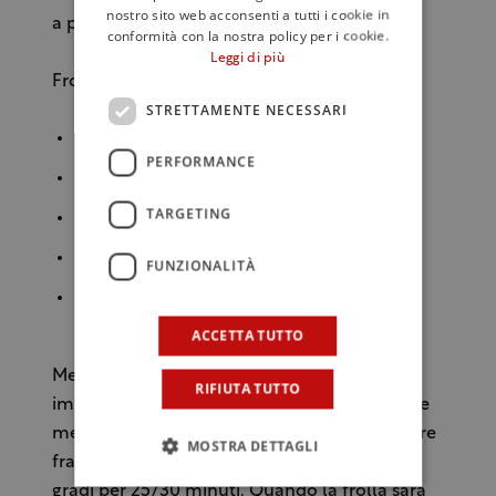
nostro sito web acconsenti a tutti i cookie in
a piacere e congelare
conformità con la nostra policy per i cookie.
Leggi di più
Frolla alle alghe
STRETTAMENTE NECESSARI
500 gr farina
PERFORMANCE
250 gr burro
TARGETING
175 gr zucchero
50 gr alga nori sminuzzata
FUNZIONALITÀ
2 uova intere
ACCETTA TUTTO
Mettere tutto insieme in planetaria e
RIFIUTA TUTTO
impastare con la foglia a velocità moderata e
mettere da parte (30 minuti in frigo). Stendere
MOSTRA DETTAGLI
fra 2 fogli di carta da forno e cuocere a 180°
gradi per 25/30 minuti. Quando la frolla sarà