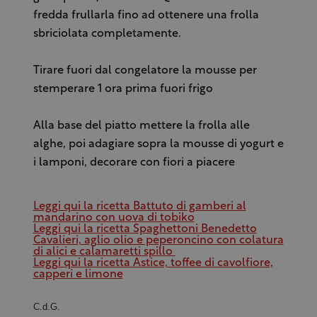
fredda frullarla fino ad ottenere una frolla
sbriciolata completamente.
Tirare fuori dal congelatore la mousse per
stemperare 1 ora prima fuori frigo
Alla base del piatto mettere la frolla alle
alghe, poi adagiare sopra la mousse di yogurt e
i lamponi, decorare con fiori a piacere
Leggi qui la ricetta Battuto di gamberi al
mandarino con uova di tobiko
Leggi qui la ricetta Spaghettoni Benedetto
Cavalieri, aglio olio e peperoncino con colatura
di alici e calamaretti spillo
Leggi qui la ricetta Astice, toffee di cavolfiore,
capperi e limone
C.d.G.