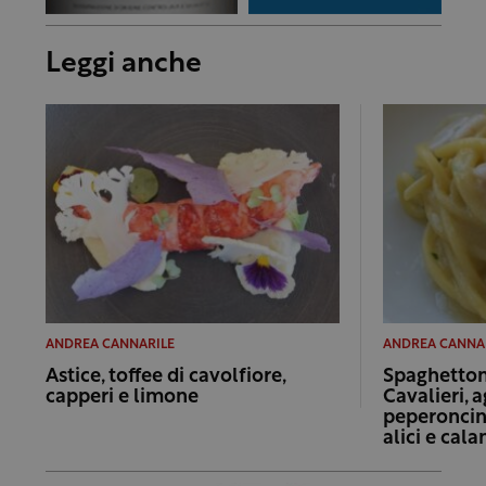
Leggi anche
ANDREA CANNARILE
ANDREA CANNA
Astice, toffee di cavolfiore,
Spaghetton
capperi e limone
Cavalieri, a
peperoncin
alici e cala