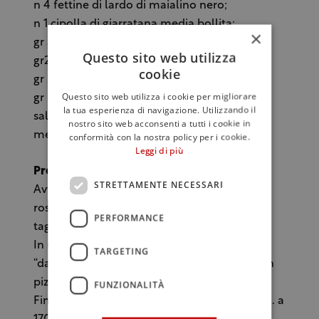
n 4 fettine di lardo di maialino nero;
n 1 cipolla di giarratana media bollita;
×
gr 50 mandorle fresche;
Questo sito web utilizza
gr20 nepetella fresca;
cookie
gr 200 datterino tagliato a metà;
Questo sito web utilizza i cookie per migliorare
gr 80 olio extra v oliva;
la tua esperienza di navigazione. Utilizzando il
sale q.b
nostro sito web acconsenti a tutti i cookie in
menta fresca q.b
conformità con la nostra policy per i cookie.
Leggi di più
Preparazione
STRETTAMENTE NECESSARI
Avvolgere i filetti di pesce con il lardo e
rosolare in padella con la cipolla pelata e
PERFORMANCE
tagliata a spicchi.
In un tegame far appassire i pomodori
TARGETING
“datterino” tagliati, insieme alla menta e un
pizzico di sale.
FUNZIONALITÀ
Finire la cottura del pesce in forno per 4 min. a