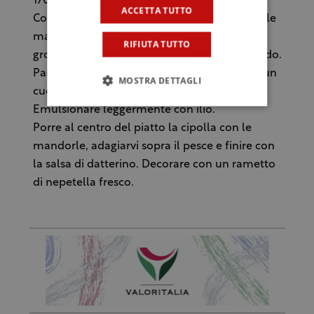
170 C°.
ACCETTA TUTTO
Condire la cipolla arrostita con la nepetella, le
mandorle fresche pelate e tritate
RIFIUTA TUTTO
grossolanamente un filo d’olio, tenere in caldo.
Passare i datterini dal colino e pressare con un
MOSTRA DETTAGLI
cucchiaio, fino ad ottenere un succo.
Emulsionare leggermente con ilio.
Porre al centro del piatto la cipolla con le
mandorle, adagiarvi sopra il pesce e finire con
la salsa di datterino. Decorare con un rametto
di nepetella fresco.