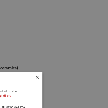
o ceramica)
ciugarle
×
ndo il nostro
gi di più
FUNZIONALITÀ