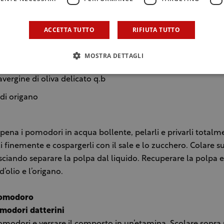
 pomodori ramati
 pomodorini di Pachino
ACCETTA TUTTO
RIFIUTA TUTTO
le
MOSTRA DETTAGLI
ucchero semolato
avergine di oliva delicato q.b
 di origano
pena i pomodori in acqua bollente, pelarli e privarli totalm
rli finemente e cospargerli con il sale e lo zucchero. Colare s
asciando separare la polpa dal liquido. Recuperare la polpa e
d’olio e l’origano.
pomodoro
omodori datterini
pomodori e versare il composto in un’etamina. Scolare sopra