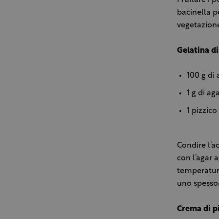
bacinella p
vegetazion
Gelatina d
100 g di
1 g di ag
1 pizzico
Condire l’a
con l’agar 
temperatura
uno spessor
Crema di p