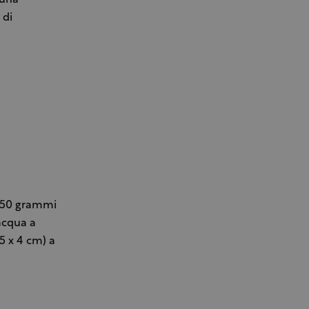
 di
e 50 grammi
 acqua a
5 x 4 cm) a