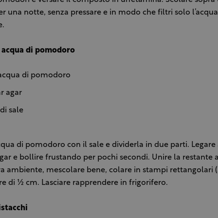
er una notte, senza pressare e in modo che filtri solo l’acqua
e.
i acqua di pomodoro
 acqua di pomodoro
ar agar
 di sale
cqua di pomodoro con il sale e dividerla in due parti. Legar
agar e bollire frustando per pochi secondi. Unire la restante
 ambiente, mescolare bene, colare in stampi rettangolari (
e di ½ cm. Lasciare rapprendere in frigorifero.
istacchi