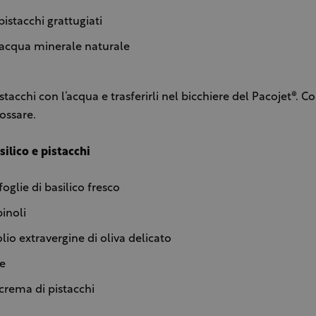
pistacchi grattugiati
 acqua minerale naturale
istacchi con l’acqua e trasferirli nel bicchiere del Pacojet®. C
ossare.
silico e pistacchi
foglie di basilico fresco
pinoli
olio extravergine di oliva delicato
le
 crema di pistacchi