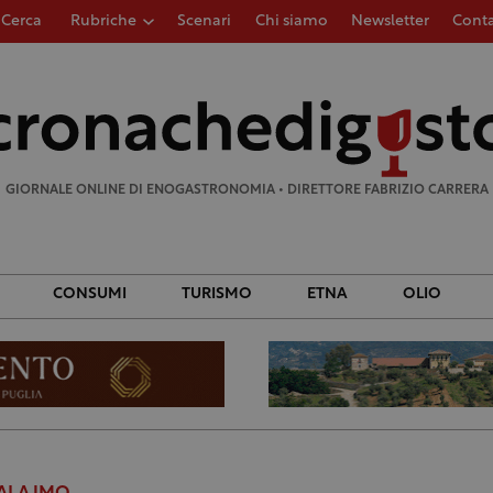
Cerca
Rubriche
Scenari
Chi siamo
Newsletter
Conta
Ricerca
per:
GIORNALE ONLINE DI ENOGASTRONOMIA • DIRETTORE FABRIZIO CARRERA
CONSUMI
TURISMO
ETNA
OLIO