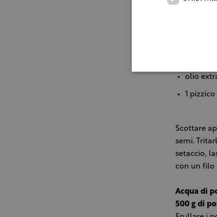
200 g di
100 g di
2 g di sa
1 g di z
olio extr
1 pizzico
Scottare ap
semi. Trita
setaccio, l
con un filo 
Acqua di 
500 g di p
Frullare i 