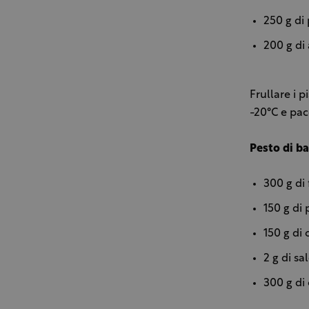
250 g di 
200 g di
Frullare i p
-20°C e pac
Pesto di ba
300 g di 
150 g di 
150 g di 
2 g di sa
300 g di