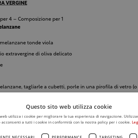
RA VERGINE
 per 4 – Composizione per 1
elanzane
 melanzane tonde viola
lio extravergine di oliva delicato
le
lanzane, tagliarle a cubetti, porle in una pirofila di vetro (
coperte al microonde, sino a quando risulteranno tenere. As
iminare l’acqua di cottura
Questo sito web utilizza cookie
con l'olio e il sale. Raffreddare.
web utilizza i cookie per migliorare la tua esperienza di navigazione. Utilizza
 acconsenti a tutti i cookie in conformità con la nostra policy per i cookie.
Leg
 pomodori
ENTE NECESSARI
PERFORMANCE
TARGETING