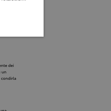
ente dei
u un
 condirla
 una