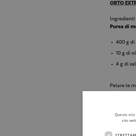
ORTO EXT
Ingredienti
Purea di m
400 g di
10 g di o
4 g di sa
Pelare le me
e cuocerle 
bene per el
e frullarle 
Questo sito 
sito web
Tartare di
STRETTAM