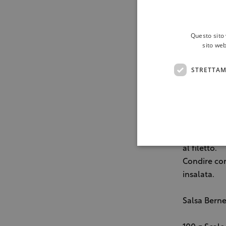
Umeboshi
Fogli di ins
Questo sito 
sito web
STRETTAM
Marinare il 
Pulire il fi
Schiacciare
Affettare i
al filetto.
Condire con
insalata.
Salsa Bern