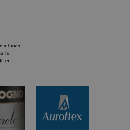
no a fuoco
maria
di un