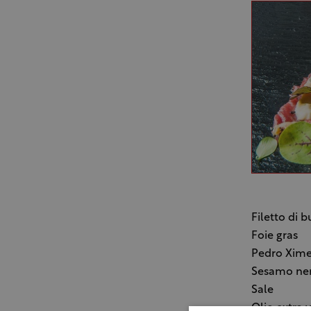
Filetto 
Foie g
Pedro Xi
Sesamo 
Sale
Olio extra v