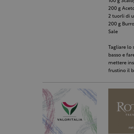
100 g S
200 g Aceto
2 tuorli di 
200 g Burro
Sale
Tagliare lo
basso e far
mettere ins
frustino il 