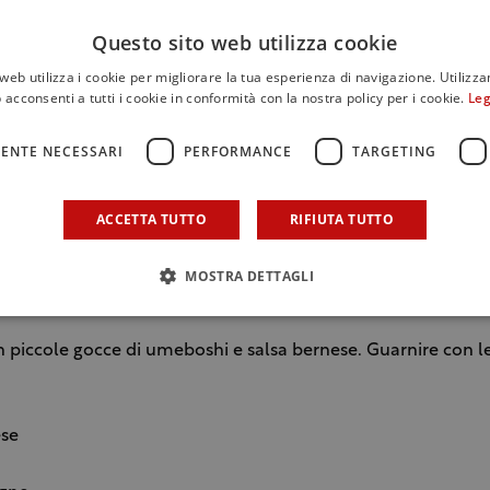
Questo sito web utilizza cookie
alata
web utilizza i cookie per migliorare la tua esperienza di navigazione. Utilizza
 acconsenti a tutti i cookie in conformità con la nostra policy per i cookie.
Leg
ENTE NECESSARI
PERFORMANCE
TARGETING
foie gras con il vino dolce per 6 ore in frigorifero.
ACCETTA TUTTO
RIFIUTA TUTTO
letto. Tagliarlo a sezioni. Tagliare le sezioni a favore della fibra
 ogni trancio con il batti carne. Condire con sale, olio ed il 
MOSTRA DETTAGLI
l foie gras marinato sottile sulla carne per apportare il gras
 piccole gocce di umeboshi e salsa bernese. Guarnire con le
ese