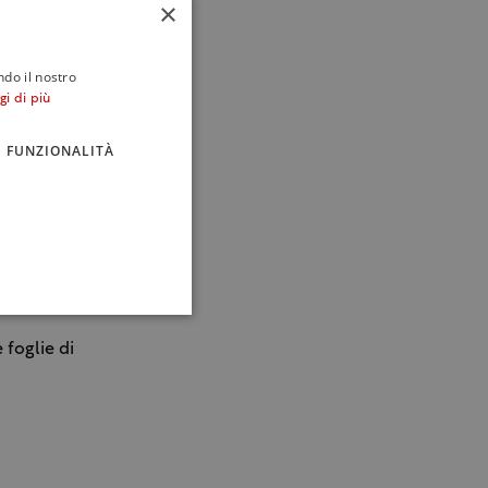
×
ndo il nostro
gi di più
FUNZIONALITÀ
.
sesamo nero.
so mancante
 foglie di