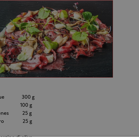
di bue 300 g
ras 100 g
menes 25 g
nero 25 g
ergine di oliva