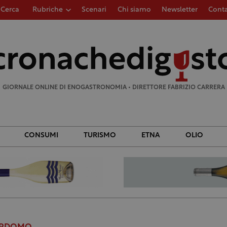
Cerca
Rubriche
Scenari
Chi siamo
Newsletter
Conta
Ricerca
per:
GIORNALE ONLINE DI ENOGASTRONOMIA • DIRETTORE FABRIZIO CARRERA
CONSUMI
TURISMO
ETNA
OLIO