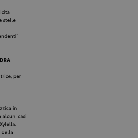
icità
e stelle
endenti”
NDRA
trice, per
zzica in
n alcuni casi
Xylella.
 della