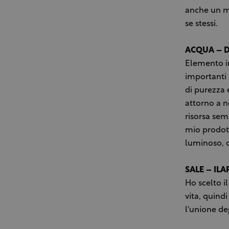
anche un mo
se stessi.
ACQUA – 
Elemento in
importanti 
di purezza 
attorno a n
risorsa sem
mio prodott
luminoso, c
SALE – ILA
Ho scelto il
vita, quindi
l'unione de