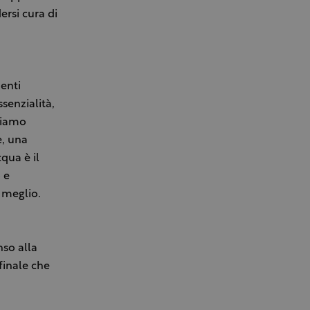
rsi cura di
menti
senzialità,
oviamo
e, una
qua è il
 e
 meglio.
nso alla
 finale che