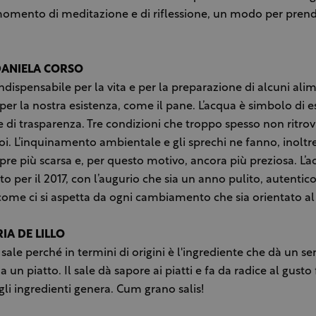
mento di meditazione e di riflessione, un modo per prende
DANIELA CORSO
dispensabile per la vita e per la preparazione di alcuni ali
per la nostra esistenza, come il pane. L’acqua è simbolo di es
e di trasparenza. Tre condizioni che troppo spesso non ritr
oi. L’inquinamento ambientale e gli sprechi ne fanno, inoltr
pre più scarsa e, per questo motivo, ancora più preziosa. L’ac
o per il 2017, con l’augurio che sia un anno pulito, autentico
ome ci si aspetta da ogni cambiamento che sia orientato al
RIA DE LILLO
 sale perché in termini di origini è l'ingrediente che dà un se
 a un piatto. Il sale dà sapore ai piatti e fa da radice al gusto
gli ingredienti genera. Cum grano salis!