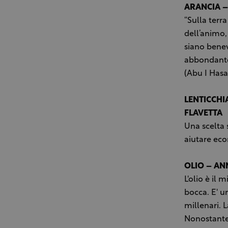
ARANCIA –
“Sulla terra
dell’animo,
siano benev
abbondantem
(Abu I Has
LENTICCHI
FLAVETTA
Una scelta 
aiutare ec
OLIO – AN
L'olio è il
bocca. E' un
millenari. 
Nonostante 