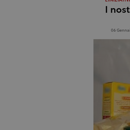
L'INIZIATIV
I nost
06 Gennai