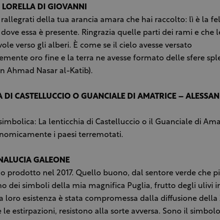
 LORELLA DI GIOVANNI
 rallegrati della tua arancia amara che hai raccolto: lì è la fel
 dove essa è presente. Ringrazia quelle parti dei rami e che l
ole verso gli alberi. È come se il cielo avesse versato
ente oro fine e la terra ne avesse formato delle sfere spl
an Ahmad Nasar al-Katib).
A DI CASTELLUCCIO O GUANCIALE DI AMATRICE – ALESSA
simbolica: La lenticchia di Castelluccio o il Guanciale di Ama
onomicamente i paesi terremotati.
NALUCIA GALEONE
 mio prodotto nel 2017. Quello buono, dal sentore verde che pi
o dei simboli della mia magnifica Puglia, frutto degli ulivi i
La loro esistenza è stata compromessa dalla diffusione della 
le estirpazioni, resistono alla sorte avversa. Sono il simbolo