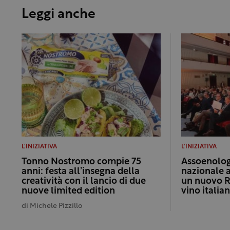
Leggi anche
L'INIZIATIVA
L'INIZIATIVA
Tonno Nostromo compie 75
Assoenologi
anni: festa all’insegna della
nazionale 
creatività con il lancio di due
un nuovo R
nuove limited edition
vino italia
di
Michele Pizzillo