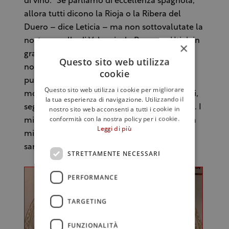
di vino: “Se parliamo di eccellenza spagnola,
allora tutti dicono la Rioja o la Ribera del
Duero – dice Leticia – ma non sottovalutate la
nostra, quella di Valencia, la Requena Utiel, in
×
grado di produrre rossi eccezionali. Adesso i
Questo sito web utilizza
nostri cuochi stellati (sono 4, ndr) stanno
cookie
puntando molto su questi vini e si trovano
Questo sito web utilizza i cookie per migliorare
molto più facilmente nella loro carta dei vini,
la tua esperienza di navigazione. Utilizzando il
segno che il prodotto è davvero interessante. I
nostro sito web acconsenti a tutti i cookie in
conformità con la nostra policy per i cookie.
miei vini italiani preferiti? Non farò nomi, ma
Leggi di più
mi piacciono molto quelli campani, quelli
sardi e quelli liguri”.
STRETTAMENTE NECESSARI
PERFORMANCE
TARGETING
FUNZIONALITÀ