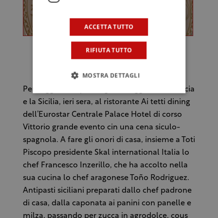
ACCETTA TUTTO
RIFIUTA TUTTO
(Il polpo)
MOSTRA DETTAGLI
Per suggellare questo gemellaggio tra Valencia
e la Sicilia, ieri sera, al ristorante Ai tetti dining
dell’Eurostar Centrale Palace Hotel di corso
Vittorio grande evento cin una cena siculo-
spagnola. A fare gli onori di casa, insieme a Toti
Piscopo presidente Skal international Italia lo
chef Francesco Inzerillo, che ha accolto nella
sua cucina lo chef aragonese Toño Rodriguez.
Antipasti siciliani preparati dallo chef padrone
di casa, dalla caponata ai panini con panelle e
milza, passando per zucca in agrodolce, cous