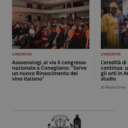
L'INIZIATIVA
L'INIZIATIVA
Assoenologi, al via il congresso
L’eredità di
nazionale a Conegliano: “Serve
continua: u
un nuovo Rinascimento del
gli orti in 
vino italiano”
studio
di
Redazione