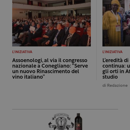
L'INIZIATIVA
L'INIZIATIVA
Assoenologi, al via il congresso
L’eredità di
nazionale a Conegliano: “Serve
continua: u
un nuovo Rinascimento del
gli orti in 
vino italiano”
studio
di
Redazione