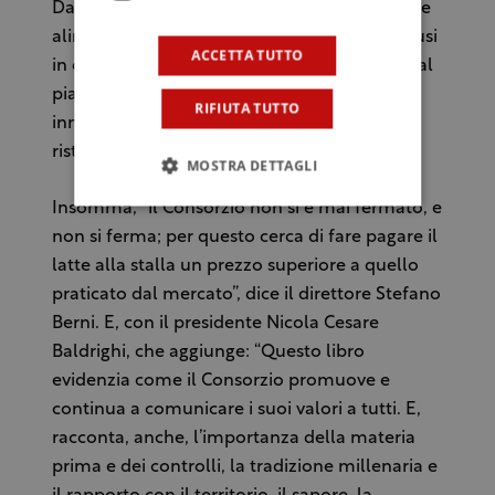
Dalla qualità della vita grazie un corretto stile
alimentare, alla promozione dei molteplici usi
ACCETTA TUTTO
in cucina, fino ad arrivare alla ristorazione e al
piacere di sperimentare abbinamenti
RIFIUTA TUTTO
innovativi grazie anche a collaborazioni con
ristoratori e cucine “stellate”.
MOSTRA DETTAGLI
Insomma, “il Consorzio non si è mai fermato, e
non si ferma; per questo cerca di fare pagare il
latte alla stalla un prezzo superiore a quello
praticato dal mercato”, dice il direttore Stefano
Berni. E, con il presidente Nicola Cesare
Baldrighi, che aggiunge: “Questo libro
evidenzia come il Consorzio promuove e
continua a comunicare i suoi valori a tutti. E,
racconta, anche, l’importanza della materia
prima e dei controlli, la tradizione millenaria e