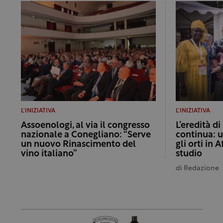
L'INIZIATIVA
L'INIZIATIVA
Assoenologi, al via il congresso
L’eredità di
nazionale a Conegliano: “Serve
continua: u
un nuovo Rinascimento del
gli orti in 
vino italiano”
studio
di
Redazione