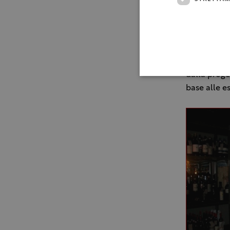
cibo. Indub
successo, c
e di consum
passione e 
adatto per 
dalla proge
base alle es