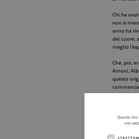
Chi ha avut
non si mera
anno ha riv
del cuore, a
meglio l’es
Che, poi, e
Amoni, Albe
questo orig
commercial
In questi 12
coinvolto u
“wine shari
Questo sito 
particolarm
sito web
“domeniche 
il vino in o
STRETTAM