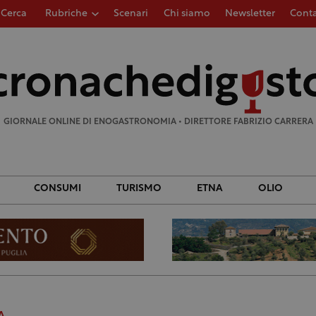
Cerca
Rubriche
Scenari
Chi siamo
Newsletter
Conta
Ricerca
per:
GIORNALE ONLINE DI ENOGASTRONOMIA • DIRETTORE FABRIZIO CARRERA
CONSUMI
TURISMO
ETNA
OLIO