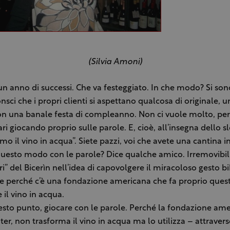
(Silvia Amoni)
 anno di successi. Che va festeggiato. In che modo? Si sono
nsci che i propri clienti si aspettano qualcosa di originale, u
on una banale festa di compleanno. Non ci vuole molto, per
ari giocando proprio sulle parole. E, cioè, all’insegna dello s
mo il vino in acqua”. Siete pazzi, voi che avete una cantina in
questo modo con le parole? Dice qualche amico. Irremovibili 
i” del Bicerìn nell’idea di capovolgere il miracoloso gesto bi
e perché c’è una fondazione americana che fa proprio ques
 il vino in acqua.
esto punto, giocare con le parole. Perché la fondazione am
er, non trasforma il vino in acqua ma lo utilizza – attravers