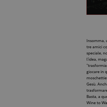
Insomma, un
tre amici co
speciale, n
l’idea, mag
“trasformia
giocare in 
moschettier
Gesù. Anch
trasformare
Basta, a qu
Wine to Wat