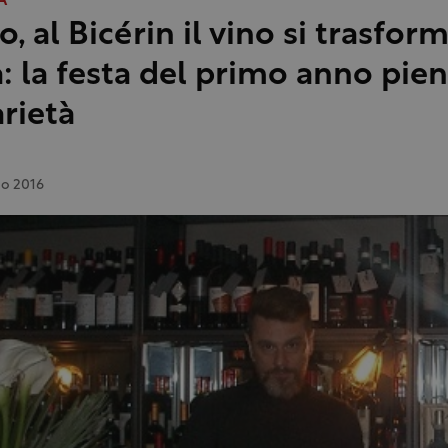
A
, al Bicérin il vino si trasform
: la festa del primo anno pien
arietà
io 2016