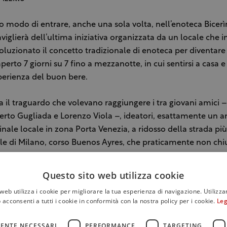
o modo di entrare, anche una sola volta, nell’enoteca Bicerì
viglierà dell’ultima iniziativa organizzata da un locale che i
oluzionato il concetto tradizionale di enoteca per diventar
perto 7 giorni su 7 fino a mezzanotte, in cui sentirsi a casa e 
perienza del buon bere.
ra il traguardo che volevano raggiungere i tra giovani amici – 
rto Gugliada e Lorenzo Viola –, ideatori, esattamente un an
inale locale in zona Porta Venezia, a ridosso della strada più
e di Milano, corso Buenos Ayres, che praticamente non chi
 mesi di attività i tre soci, appassionati di vino, del Bicerìn, 
n pubblico sempre più ampio di esperti, con iniziative origin
Questo sito web utilizza cookie
ng”, che ha permesso a più persone di condividere bottiglie
web utilizza i cookie per migliorare la tua esperienza di navigazione. Utilizza
ente preziose e costose e di socializzare intorno ad esse. O, 
 acconsenti a tutti i cookie in conformità con la nostra policy per i cookie.
Leg
al Bìc”, un vero e proprio ciclo di incontri a tema ideato pe
gni sua sfumatura e per scoprire i suoi accostamenti più ardit
ENTE NECESSARI
PERFORMANCE
TARGETING