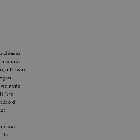
 chiesto i
na serata
ò, a trovare
logan
vidiabile,
i “tre
blico di
to:
ericana
o la