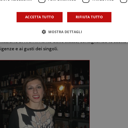
biamente tutti elementi che concorrono a farne una “case hi
aratterizzata da una rivoluzione delle tradizionali modalità 
ACCETTA TUTTO
RIFIUTA TUTTO
o del vino. Tutto questo è stato sicuramente possibile grazi
alla competenza di un team in grado di suggerire quale sia i
MOSTRA DETTAGLI
ogni occasione, ma anche di gestire le cantine private dei pro
ttazione al rifornimento delle stesse, consigliando le scelte 
igenze e ai gusti dei singoli.