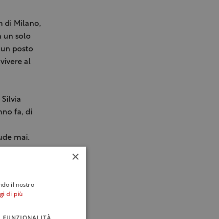
n di Milano,
n un solo
e un posto
vivere al
Silvia
no fa, di
ude mai.
hanno
×
ali come il
ndo il nostro
le
gi di più
r assaporare
i con il
FUNZIONALITÀ