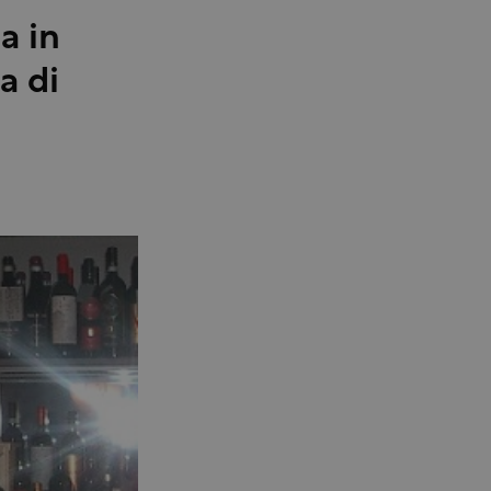
a in
a di