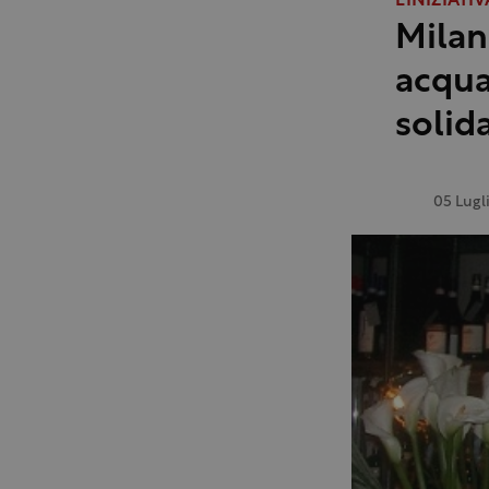
L'INIZIATIV
Milano
acqua
solid
05 Lugl