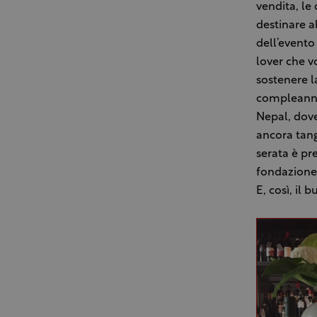
vendita, le
destinare a
dell’evento
lover che v
sostenere l
compleanno 
Nepal, dove
ancora tang
serata è pr
fondazione
E, così, il 