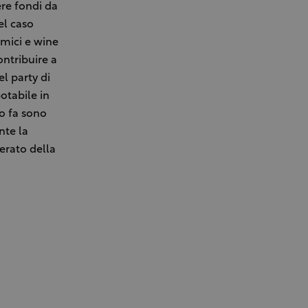
ere fondi da
el caso
amici e wine
ontribuire a
el party di
otabile in
o fa sono
nte la
perato della