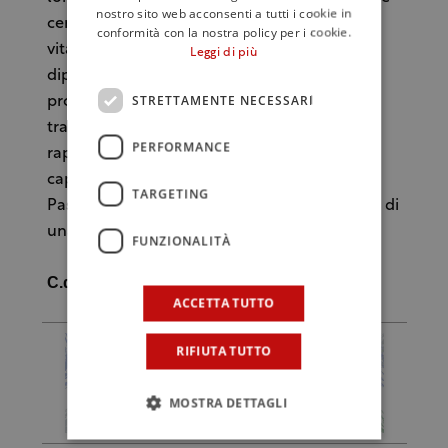
nostro sito web acconsenti a tutti i cookie in
cento torri. Oggi la cantina conta 145 ettari
conformità con la nostra policy per i cookie.
vitati di proprietà più quelli in affitto, 40
Leggi di più
dipendenti, circa 2,5 milioni di bottiglie
STRETTAMENTE NECESSARI
prodotte ogni anno ed esportate in 52 Paesi,
tra i mercati storici europei a quelli asiatici in
PERFORMANCE
rapida espansione. E’ anche grazie alla sua
caparbietà che vitigni come Pecorino e
TARGETING
Passerina e il vino Rosso Piceno oggi godano di
una importante notorietà.
FUNZIONALITÀ
C.d.G.
ACCETTA TUTTO
RIFIUTA TUTTO
MOSTRA DETTAGLI