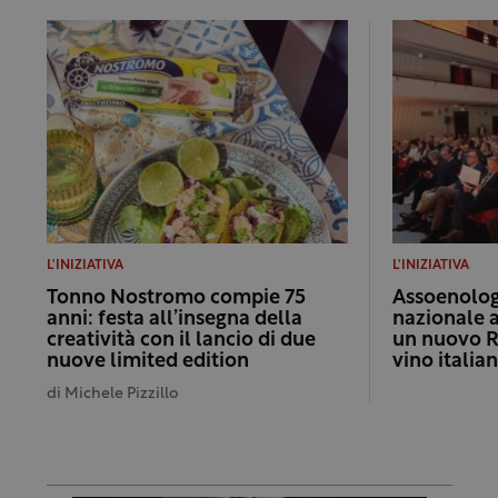
L'INIZIATIVA
L'INIZIATIVA
Tonno Nostromo compie 75
Assoenologi
anni: festa all’insegna della
nazionale 
creatività con il lancio di due
un nuovo R
nuove limited edition
vino italia
di
Michele Pizzillo