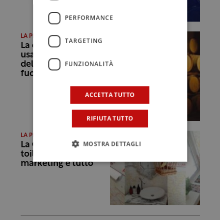
PERFORMANCE
LA PROVOCAZIONE
TARGETING
La cravatta non si
usa più. E nel mondo
FUNZIONALITÀ
del vino cosa sarà
fuori moda?
ACCETTA TUTTO
RIFIUTA TUTTO
LA PROVOCAZIONE
MOSTRA DETTAGLI
La Champagne nella
toilette: quando il
marketing è tutto