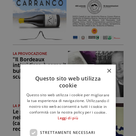
LA PROVOCAZIONE
“Il Bordeaux
intimidisce, è come il
×
bulletto della
scuola”
Questo sito web utilizza
cookie
Questo sito web utilizza i cookie per migliorare
la tua esperienza di navigazione. Utilizzando il
nostro sito web acconsenti a tutti i cookie in
LA PROVOCAZIONE
Le parole da evitare
conformità con la nostra policy per i cookie.
nel 2014. E quelle
Leggi di più
(casomai) da
recuperare
STRETTAMENTE NECESSARI