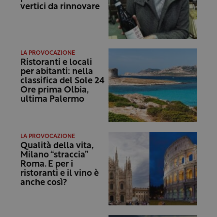
vertici da rinnovare
LA PROVOCAZIONE
Ristoranti e locali
per abitanti: nella
classifica del Sole 24
Ore prima Olbia,
ultima Palermo
LA PROVOCAZIONE
Qualità della vita,
Milano “straccia”
Roma. E per i
ristoranti e il vino è
anche così?