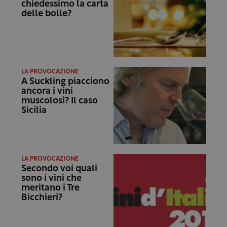
chiedessimo la carta
delle bolle?
LA PROVOCAZIONE
A Suckling piacciono
ancora i vini
muscolosi? Il caso
Sicilia
LA PROVOCAZIONE
Secondo voi quali
sono i vini che
meritano i Tre
Bicchieri?