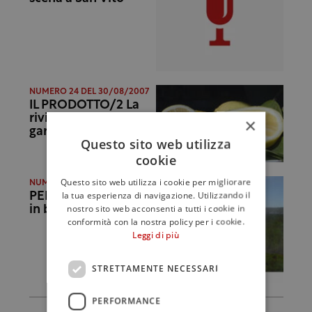
NUMERO 24 DEL 30/08/2007
IL PRODOTTO/2 La
rivincita del limone
×
garibaldino
Questo sito web utilizza
cookie
Questo sito web utilizza i cookie per migliorare
NUMERO 24 DEL 30/08/2007
la tua esperienza di navigazione. Utilizzando il
PERBACCO Il Brasile
nostro sito web acconsenti a tutti i cookie in
in bottiglia
conformità con la nostra policy per i cookie.
Leggi di più
STRETTAMENTE NECESSARI
PERFORMANCE