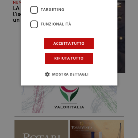
NUMERO 24 DEL 30/08/2007
LA NORMA Igt,
TARGETING
l’iscrizione diventa
un dovere
FUNZIONALITÀ
ACCETTA TUTTO
RIFIUTA TUTTO
MOSTRA DETTAGLI