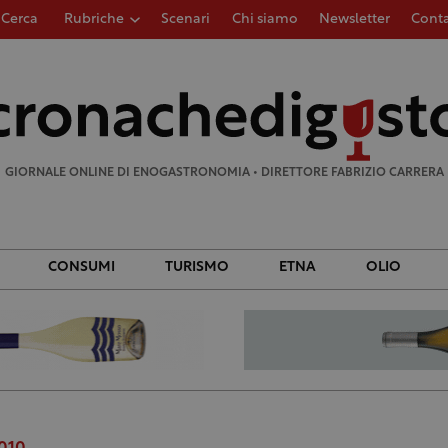
Cerca
Rubriche
Scenari
Chi siamo
Newsletter
Conta
Ricerca
per:
GIORNALE ONLINE DI ENOGASTRONOMIA • DIRETTORE FABRIZIO CARRERA
CONSUMI
TURISMO
ETNA
OLIO