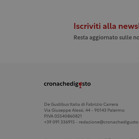
Iscriviti alla news
Resta aggiornato sulle no
De Gustibus Italia di Fabrizio Carrera
Via Giuseppe Alessi, 44 - 90143 Palermo
P.IVA 05540860821
+39 091 336915 - redazione@cronachedigusto.