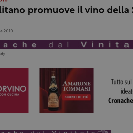
2010
itano promuove il vino della S
le 2010
aly