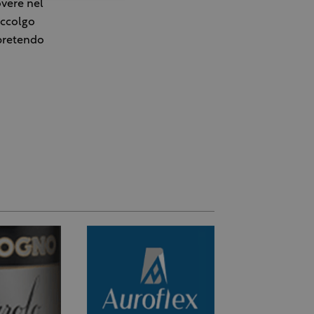
overe nel
accolgo
 pretendo