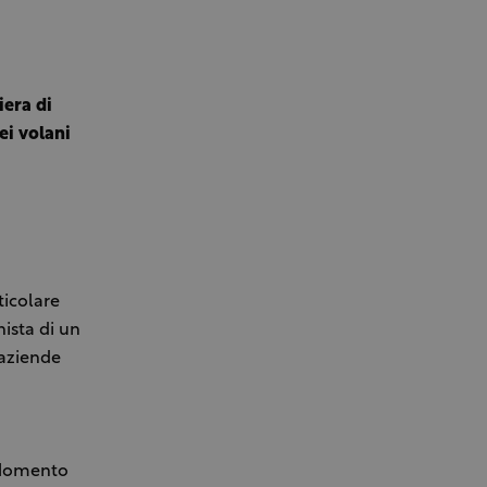
iera di
ei volani
ticolare
ista di un
 aziende
. Momento