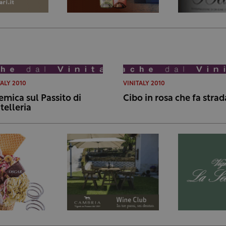
TALY 2010
VINITALY 2010
emica sul Passito di
Cibo in rosa che fa strad
telleria