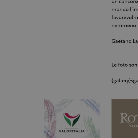
un concorso
mondo l’imm
favorevolme
nemmeno il 
Gaetano La
Le foto son
{gallery}sg