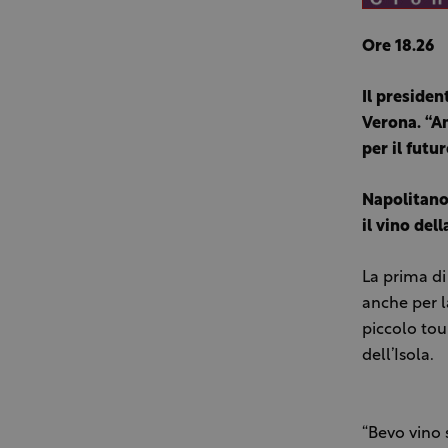
Ore 18.26
Il presiden
Verona. “A
per il futu
Napolitan
il vino dell
La prima di
anche per l
piccolo tou
dell’Isola.
“Bevo vino 