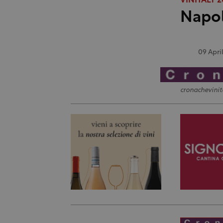
VINITALY 
Napol
09 Apri
cronachevinit