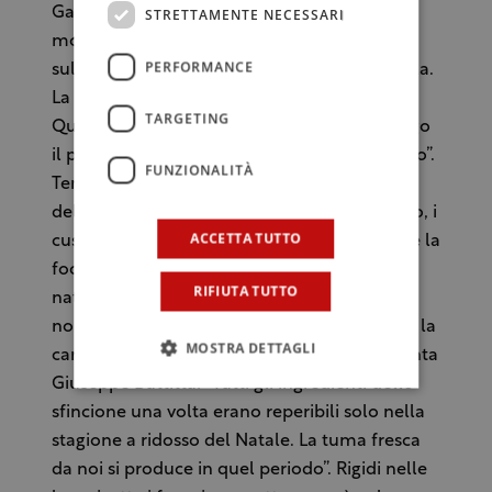
Gargano di Casteldaccia. A cucinarla è la
STRETTAMENTE NECESSARI
moglie del titolare, Dorotea, che si sbottona
PERFORMANCE
sulla preparazione. “Si prende un kg di cipolla.
La faccio cucinare nell’olio con le acciughe.
TARGETING
Quando la cipolla diventa ben cotta aggiungo
il pelato e lo faccio cuocere per molto tempo”.
FUNZIONALITÀ
Tempi lunghi anche per la lievitazione
dell’impasto. Anche se mangiato tutto l’anno, i
ACCETTA TUTTO
custodi di questa specialità, confermano che la
focaccia è invece una tradizione tipica
RIFIUTA TUTTO
natalizia. Contrariamente a quanto si pensi,
non per la ricchezza calorica e del gusto che la
MOSTRA DETTAGLI
caratterizza ma per la stagionalità. Lo racconta
Giuseppe Buttitta: “Tutti gli ingredienti dello
sfincione una volta erano reperibili solo nella
stagione a ridosso del Natale. La tuma fresca
da noi si produce in quel periodo”. Rigidi nelle