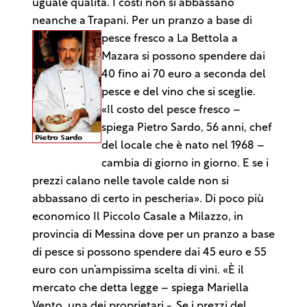
uguale qualità. I costi non si abbassano
neanche a Trapani. Per un pranzo a base di
pesce fresco a La Bettola a
Mazara si possono spendere dai
40 fino ai 70 euro a seconda del
pesce e del vino che si sceglie.
«Il costo del pesce fresco –
spiega Pietro Sardo, 56 anni, chef
del locale che è nato nel 1968 –
cambia di giorno in giorno. E se i
prezzi calano nelle tavole calde non si
abbassano di certo in pescheria». Di poco più
economico Il Piccolo Casale a Milazzo, in
provincia di Messina dove per un pranzo a base
di pesce si possono spendere dai 45 euro e 55
euro con un’ampissima scelta di vini. «È il
mercato che detta legge – spiega Mariella
Vento, una dei proprietari -. Se i prezzi del