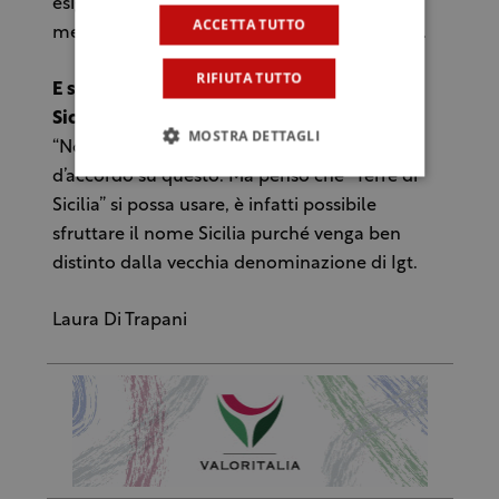
esigenze che si presentano trovando una
ACCETTA TUTTO
mediazione ed alleanze interne al comitato”.
RIFIUTA TUTTO
E sul nome della Igt di ricaduta? Sarà “Isola
Sicula”?
MOSTRA DETTAGLI
“Non penso sia un problema mettersi
d’accordo su questo. Ma penso che “Terre di
Sicilia” si possa usare, è infatti possibile
sfruttare il nome Sicilia purché venga ben
distinto dalla vecchia denominazione di Igt.
Laura Di Trapani