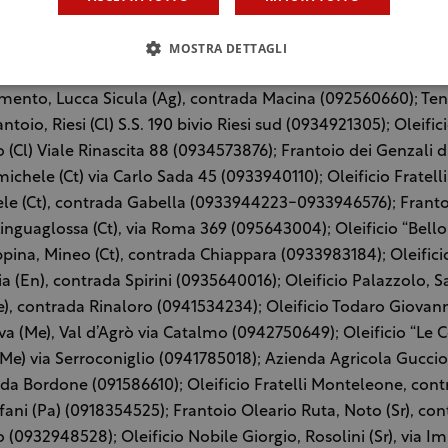
aziende apriranno le porte dei frantoi: Oleificio Agnellaro d
agona (Ag), contrada Agnellaro (0922591323); Oleificio Maria
MOSTRA DETTAGLI
ta (Ag), contrada Todaro (0925952647); Imperatore trasfor
mento, Lucca Sicula (Ag), contrada Macina (092560660); Te
ntoio, Riesi (Cl) S.S. 190 bivio Riesi sud (0934921305); Oleific
 (Cl) Viale Rinascita 88 (0934573876); Frantoio dei Genzali d
ichele (Ct) via Carlo Sada 45 (0933940110); Oleificio Fratell
e (Ct), contrada Gabella (0933944223-0933946576); Frantoio
 Linguaglossa (Ct), via Roma 369 (095643004); Oleificio “Bellol
pina, Mineo (Ct), contrada Chiappara (0933983184); Oleifici
sia (En), contrada Spirini (0935640016); Oleificio Palazzolo, 
e), contrada Rinaloro (0941534234); Oleificio Todaro Giovan
iva (Me), Val d’Agrò via Catalmo (0942750649); Oleificio “Le Co
Me) via Serroconiglio (0941785018); Azienda Agricola Guccio
ada Bordone (091586610); Oleificio Fratelli Monteleone, cont
fani (Pa) (0918354525); Frantoio Oleario Ruta, Noto (Sr), co
o (0932948528); Oleificio Nobile Giorgio, Rosolini (Sr), via 