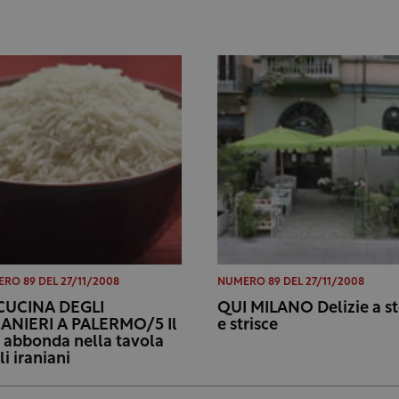
RO 89 DEL 27/11/2008
NUMERO 89 DEL 27/11/2008
CUCINA DEGLI
QUI MILANO Delizie a st
ANIERI A PALERMO/5 Il
e strisce
o abbonda nella tavola
li iraniani