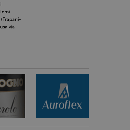
i
alemi
5 (Trapani-
usa via