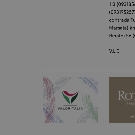
113 (093185
(0931952577
contrada Tur
Marsala) km
Rinaldi 56 
V.L.C.