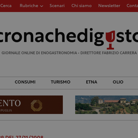
Cerca
Rubriche
Scenari
Chi siamo
Newsletter
Conta
Ricerca
per:
GIORNALE ONLINE DI ENOGASTRONOMIA • DIRETTORE FABRIZIO CARRERA
CONSUMI
TURISMO
ETNA
OLIO