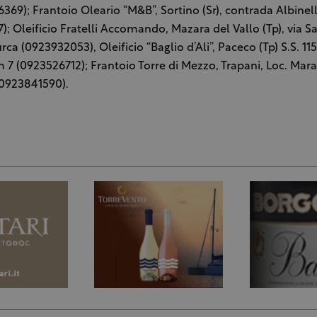
6369); Frantoio Oleario “M&B”, Sortino (Sr), contrada Albinell
); Oleificio Fratelli Accomando, Mazara del Vallo (Tp), via S
ca (0923932053), Oleificio “Baglio d’Ali”, Paceco (Tp) S.S. 11
 7 (0923526712); Frantoio Torre di Mezzo, Trapani, Loc. Mara
(0923841590).