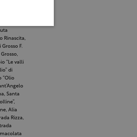
i Rosa
no Falco,
mazione ed
nuta
io Rinascita,
i Grosso F.
i Grosso,
 “Le valli
io” di
o “Olio
Sant’Angelo
na, Santa
lline”,
ne, Alia
rada Rizza,
ntrada
Immacolata