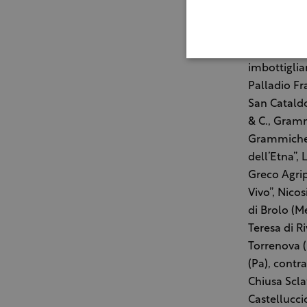
Ecco quali 
Terrasi, Ar
Caltabellot
imbottiglia
Palladio Fra
San Cataldo
& C., Gramm
Grammichel
dell’Etna”,
Greco Agrip
Vivo”, Nico
di Brolo (M
Teresa di R
Torrenova (
(Pa), contr
Chiusa Scla
Castellucci