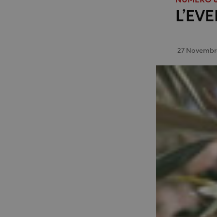
NUMERO 89
L’EVE
27 Novembr