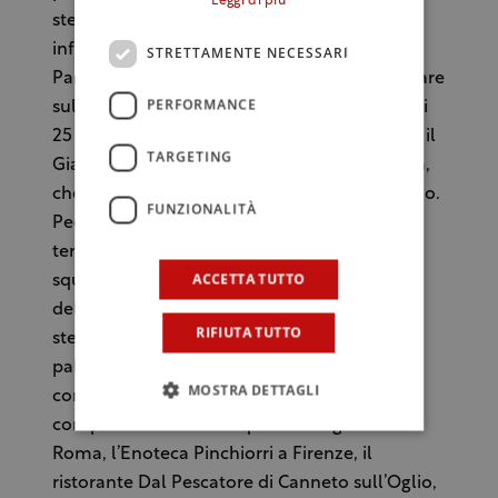
Leggi di più
stelle di qualità. I tre stelle di Tokyo si sono,
infatti, trasformati in 11 a sfavore dei 10 di
STRETTAMENTE NECESSARI
Parigi. Di contro, la Francia può ancora contare
PERFORMANCE
sul suo primato in quanto nazione, con i suoi
25 ristoranti a tre stelle rispetto ai 18 di tutto il
TARGETING
Giappone, si tratta davvero di una bella sfida,
che piacerebbe un po’ a tutti gustare da vicino.
FUNZIONALITÀ
Peccato che questa sfida avvenga solo su
territorio straniero; nonostante l’innegabile
ACCETTA TUTTO
squisitezza della cucina italiana, i ristoranti
della nostra penisola che ottengono le tre
RIFIUTA TUTTO
stelle Michelin mantenendo alto l’onore del
palato “italo–mediterraneo” e che devono,
MOSTRA DETTAGLI
comunque, essere confermati, sono
complessivamente cinque: La Pergola di
Roma, l’Enoteca Pinchiorri a Firenze, il
ristorante Dal Pescatore di Canneto sull’Oglio,