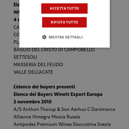
Elenco dei Produttori della Convention
ACCETTA TUTTO
WINETT EXPORT ASIA
4 novembre 2010
RIFIUTA TUTTO
CANTINE PATRIA
COTTANERA
MOSTRA DETTAGLI
PLANETA
BAGLIO DEL CRISTO DI CAMPOBELLO
SETTESOLI
MASSERIA DEL FEUDO
VALLE DELL’ACATE
L’elenco dei buyers presenti
Elenco dei Buyers Winett Export Europa
2 novembre 2010
A/S Anthon Thorup & Son Aarhus C Danimarca
Alliance Vintegra Mosca Russia
Antipodes Premium Wines Stoccolma Svezia