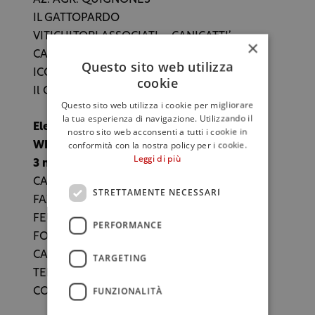
AZ. AGR. QUIGNONES
IL GATTOPARDO
VITICULTORI ASSOCIATI – CANICATTI’
×
CANTINE COLOMBA BIANCA
Questo sito web utilizza
ICONE italian wine
cookie
Il Cantante
Questo sito web utilizza i cookie per migliorare
la tua esperienza di navigazione. Utilizzando il
Elenco dei Produttori della Convention
nostro sito web acconsenti a tutti i cookie in
conformità con la nostra policy per i cookie.
WINETT EXPORT USA
Leggi di più
3 novembre 2010
CANTINE PAOLINI
STRETTAMENTE NECESSARI
FAZIO CASA VINICOLA IN ERICE
FEUDO MONTONI
PERFORMANCE
FONDO ANTICO SOC. AGR.
CANTINE NICOSIA
TARGETING
TENUTA DI FESSINA
FUNZIONALITÀ
CONTE ALAMBICCO DI SICILIA