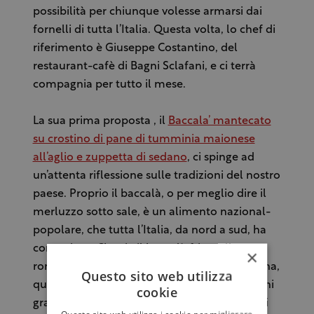
possibilità per chiunque volesse armarsi dai
fornelli di tutta l’Italia. Questa volta, lo chef di
riferimento è Giuseppe Costantino, del
restaurant-cafè di Bagni Sclafani, e ci terrà
compagnia per tutto il mese.
La sua prima proposta , il
Baccala’ mantecato
su crostino di pane di tumminia maionese
all’aglio e zuppetta di sedano
, ci spinge ad
un’attenta riflessione sulle tradizioni del nostro
paese. Proprio il baccalà, o per meglio dire il
merluzzo sotto sale, è un alimento nazional-
popolare, che tutta l’Italia, da nord a sud, ha
conosciuto. Che sia il baccalà fritto alla
×
romana o il baccalà con polenta alla vicentina,
Questo sito web utilizza
questo alimento ha nutrito intere generazioni
cookie
grazie alle sue straordinarie caratteristiche di
Questo sito web utilizza i cookie per migliorare