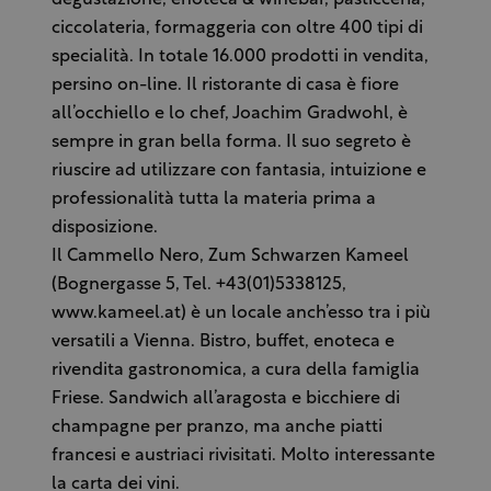
degustazione, enoteca & winebar, pasticceria,
ciccolateria, formaggeria con oltre 400 tipi di
specialità. In totale 16.000 prodotti in vendita,
persino on-line. Il ristorante di casa è fiore
all’occhiello e lo chef, Joachim Gradwohl, è
sempre in gran bella forma. Il suo segreto è
riuscire ad utilizzare con fantasia, intuizione e
professionalità tutta la materia prima a
disposizione.
Il Cammello Nero, Zum Schwarzen Kameel
(Bognergasse 5, Tel. +43(01)5338125,
www.kameel.at) è un locale anch’esso tra i più
versatili a Vienna. Bistro, buffet, enoteca e
rivendita gastronomica, a cura della famiglia
Friese. Sandwich all’aragosta e bicchiere di
champagne per pranzo, ma anche piatti
francesi e austriaci rivisitati. Molto interessante
la carta dei vini.