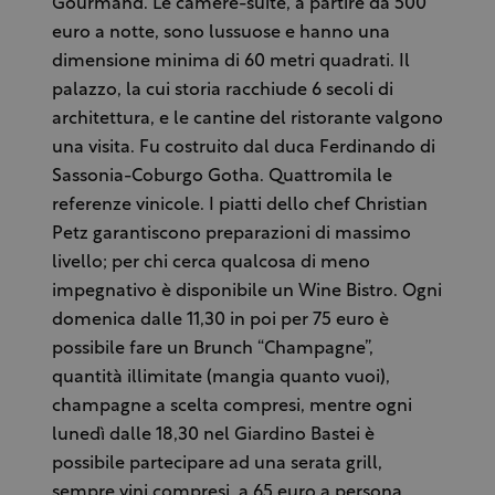
Gourmand. Le camere-suite, a partire da 500
euro a notte, sono lussuose e hanno una
dimensione minima di 60 metri quadrati. Il
palazzo, la cui storia racchiude 6 secoli di
architettura, e le cantine del ristorante valgono
una visita. Fu costruito dal duca Ferdinando di
Sassonia-Coburgo Gotha. Quattromila le
referenze vinicole. I piatti dello chef Christian
Petz garantiscono preparazioni di massimo
livello; per chi cerca qualcosa di meno
impegnativo è disponibile un Wine Bistro. Ogni
domenica dalle 11,30 in poi per 75 euro è
possibile fare un Brunch “Champagne”,
quantità illimitate (mangia quanto vuoi),
champagne a scelta compresi, mentre ogni
lunedì dalle 18,30 nel Giardino Bastei è
possibile partecipare ad una serata grill,
sempre vini compresi, a 65 euro a persona.