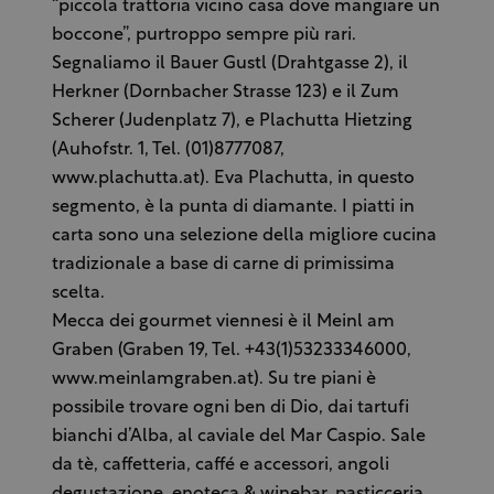
“piccola trattoria vicino casa dove mangiare un
boccone”, purtroppo sempre più rari.
Segnaliamo il Bauer Gustl (Drahtgasse 2), il
Herkner (Dornbacher Strasse 123) e il Zum
Scherer (Judenplatz 7), e Plachutta Hietzing
(Auhofstr. 1, Tel. (01)8777087,
www.plachutta.at). Eva Plachutta, in questo
segmento, è la punta di diamante. I piatti in
carta sono una selezione della migliore cucina
tradizionale a base di carne di primissima
scelta.
Mecca dei gourmet viennesi è il Meinl am
Graben (Graben 19, Tel. +43(1)53233346000,
www.meinlamgraben.at). Su tre piani è
possibile trovare ogni ben di Dio, dai tartufi
bianchi d’Alba, al caviale del Mar Caspio. Sale
da tè, caffetteria, caffé e accessori, angoli