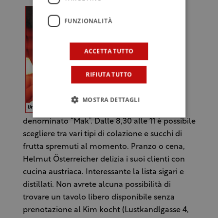
FUNZIONALITÀ
ACCETTA TUTTO
RIFIUTA TUTTO
MOSTRA DETTAGLI
denominato “Mak”. Dalle 8,30 alle 11 è possibile
scegliere tra vari tipi di colazione e succhi di
frutta spremuti al momento. Pranzo o cena,
Helmut Österreicher delizia i suoi clienti con
cucina austriaca. Interessante la lista sigari e
distillati. Non avrete alcuna possibilità di
trovare un tavolo libero disponibile senza
prenotazione al Kim kocht (Lustkandlgasse 4,